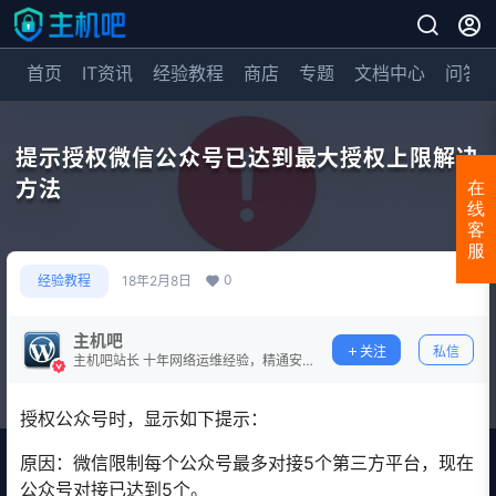
首页
IT资讯
经验教程
商店
专题
文档中心
问答
提示授权微信公众号已达到最大授权上限解决
方法
在
线
客
服
0
经验教程
18年2月8日
主机吧
关注
私信
主机吧站长 十年网络运维经验，精通安
全防护。
授权公众号时，显示如下提示：
原因：微信限制每个公众号最多对接5个第三方平台，现在
公众号对接已达到5个。