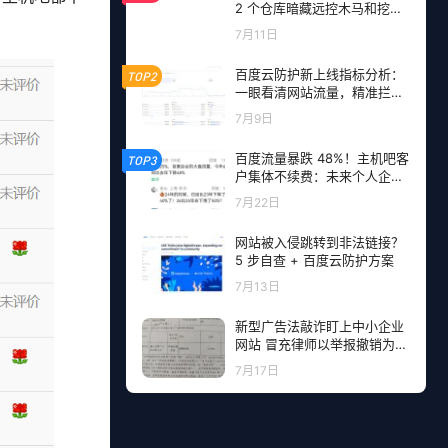
2 个仓库暗藏远控木马和挖矿
程序，开发者成目标
7月11日
百度云防护新上线指标分析：
TOP2
一眼看清网站流量，精准拦截
恶意请求
7月9日
百度流量暴跌 48%！主机吧客
TOP3
户集体不续费：未来个人企业
网站流量从哪里来？
7月22日
网站被入侵跳转到非法链接？
5 步自查 + 百度云防护方案
7月13日
新型广告法敲诈盯上中小企业
网站 冒充律师以举报撤销为由
勒索钱财
7月17日