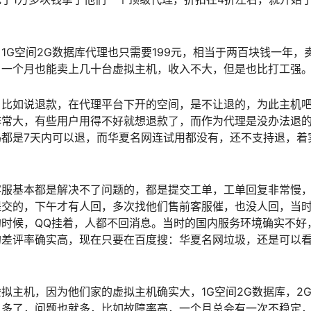
G空间2G数据库代理也只需要199元，相当于两百块钱一年，
，一个月也能卖上几十台虚拟主机，收入不大，但是也比打工强
，比如说退款，在代理平台下开的空间，是不让退的，为此主机
非常大，有些用户用得不好就想退款了，而作为代理是没办法退
都是7天内可以退，而华夏名网连试用都没有，还不支持退，着
客服基本都是解决不了问题的，都是提交工单，工单回复非常慢
提交的，下午才有人回，多次找他们售前客服催，也没人回，当
时候，QQ挂着，人都不回消息。当时的国内服务环境确实不好
的差评率确实高，现在只要在百度搜：华夏名网垃圾，还是可以
主机，因为他们家的虚拟主机确实大，1G空间2G数据库，2G
人多了，问题也就多，比如故障率高，一个月总会有一次不稳定