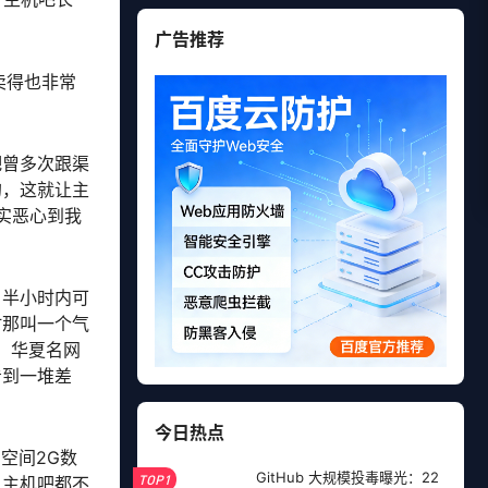
广告推荐
卖得也非常
。
吧曾多次跟渠
的，这就让主
实恶心到我
，半小时内可
时那叫一个气
，华夏名网
看到一堆差
今日热点
空间2G数
GitHub 大规模投毒曝光：22
TOP1
，主机吧都不