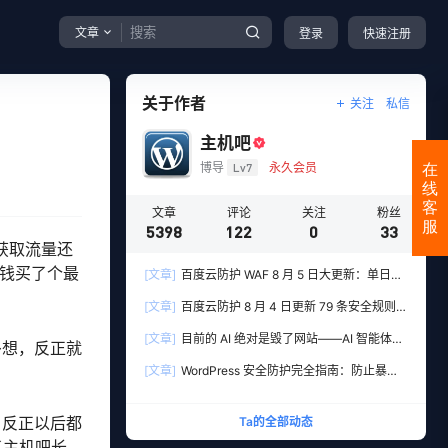
文章
登录
快速注册
关于作者
关注
私信
主机吧
博导
Lv7
永久会员
在
线
客
文章
评论
关注
粉丝
服
5398
122
0
33
获取流量还
块钱买了个最
[文章]
百度云防护 WAF 8 月 5 日大更新：单日新
增 306 条安全规则，用友 10 条、WordPress 12
[文章]
百度云防护 8 月 4 日更新 79 条安全规则：
条全线覆盖
DataEase、深信服、国产 OA 全线告急
[文章]
目前的 AI 绝对是毁了网站——AI 智能体爬
多想，反正就
虫识别与防御实战
[文章]
WordPress 安全防护完全指南：防止暴力
破解与网站被篡改
，反正以后都
Ta的全部动态
了主机吧长