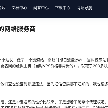
专题
文档中心
问答中心
下载中心
网址导航
的网络服务商
个小站长，做了一个资源站，高峰时期日流量2W+，当时做网站
夏名网的虚拟主机（当时VPS价格非常贵的），就花了200多
，他们查也没查到哪里违法，因为通信管局那下通知的，我也没
察后，还是华夏名网的性价比较高，于是想着干脆拿个代理权吧
了1万多块钱拿了他们一个顶级代理，折扣在4折左右，就开始