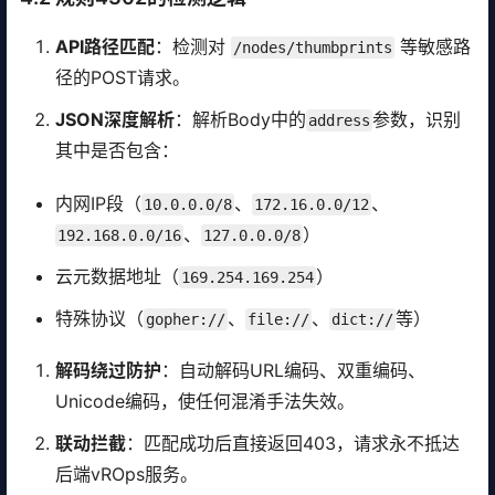
API路径匹配
：检测对
等敏感路
/nodes/thumbprints
径的POST请求。
JSON深度解析
：解析Body中的
参数，识别
address
其中是否包含：
内网IP段（
、
、
10.0.0.0/8
172.16.0.0/12
、
）
192.168.0.0/16
127.0.0.0/8
云元数据地址（
）
169.254.169.254
特殊协议（
、
、
等）
gopher://
file://
dict://
解码绕过防护
：自动解码URL编码、双重编码、
Unicode编码，使任何混淆手法失效。
联动拦截
：匹配成功后直接返回403，请求永不抵达
后端vROps服务。