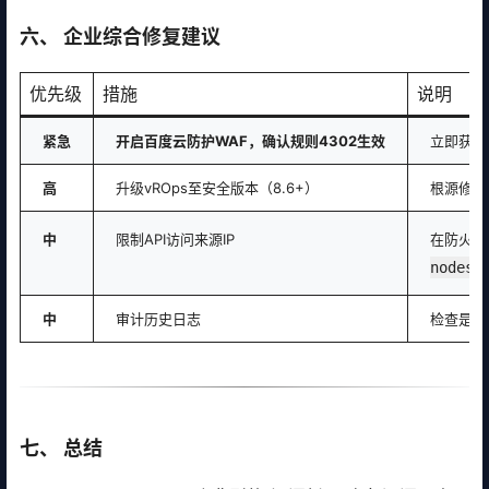
六、 企业综合修复建议
优先级
措施
说明
紧急
开启百度云防护WAF，确认规则4302生效
立即获得
高
升级vROps至安全版本（8.6+）
根源修复
中
限制API访问来源IP
在防火墙
nodes/
中
审计历史日志
检查是否
七、 总结