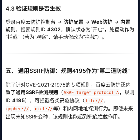
4.3 验证规则是否生效
登录百度云防护控制台 →
防护配置
→
Web防护
→
内置
规则
，搜索规则ID
4302
。确认状态为“开启”，处置动作为
“拦截”（若为“观察”，请手动修改为“拦截”）。
五、 通用SSRF防御：规则4195作为“第二道防线”
除了针对CVE-2021-21975的专项规则，百度云防护还内
置了
通用SSRF检测规则
（
，规则
SSRF.target_protocol.A
ID
4195
），可拦截各类高危协议（
、
file://
、
等）和内网地址探测行为。即使未来
gopher://
dict://
出现未知SSRF变种，该规则也能起到兜底拦截作用。