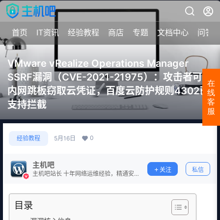
首页
IT资讯
经验教程
商店
专题
文档中心
问答
VMware vRealize Operations Manager
SSRF漏洞（CVE-2021-21975）：攻击者可借
在
内网跳板窃取云凭证，百度云防护规则4302已
线
客
支持拦截
服
0
经验教程
5月16日
主机吧
关注
私信
主机吧站长 十年网络运维经验，精通安
全防护。
目录