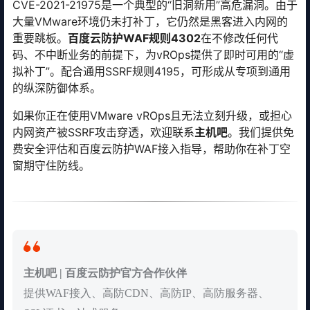
CVE-2021-21975是一个典型的“旧洞新用”高危漏洞。由于
大量VMware环境仍未打补丁，它仍然是黑客进入内网的
重要跳板。
百度云防护WAF规则4302
在不修改任何代
码、不中断业务的前提下，为vROps提供了即时可用的“虚
拟补丁”。配合通用SSRF规则4195，可形成从专项到通用
的纵深防御体系。
如果你正在使用VMware vROps且无法立刻升级，或担心
内网资产被SSRF攻击穿透，欢迎联系
主机吧
。我们提供免
费安全评估和百度云防护WAF接入指导，帮助你在补丁空
窗期守住防线。
主机吧 | 百度云防护官方合作伙伴
提供WAF接入、高防CDN、高防IP、高防服务器、