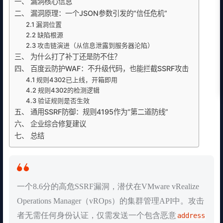
一、 漏洞核心信息
二、 漏洞原理：一个JSON参数引发的“信任危机”
2.1 漏洞位置
2.2 缺陷根源
2.3 攻击链演进（从信息泄露到服务器沦陷）
三、 为什么打了补丁还是防不住？
四、 百度云防护WAF：不升级代码，也能拦截SSRF攻击
4.1 规则4302已上线，开箱即用
4.2 规则4302的检测逻辑
4.3 验证规则是否生效
五、 通用SSRF防御：规则4195作为“第二道防线”
六、 企业综合修复建议
七、 总结
一个8.6分的高危SSRF漏洞，潜伏在VMware vRealize
Operations Manager（vROps）的集群管理API中。攻击
者无需任何身份认证，仅需发送一个包含恶意
address