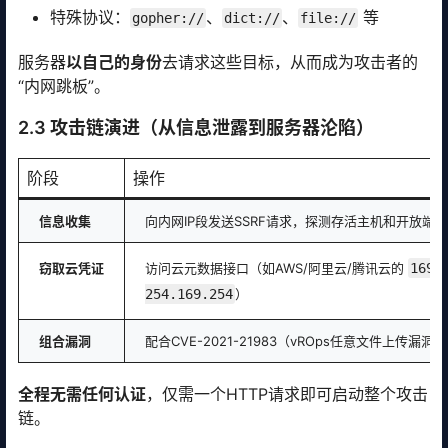
特殊协议：
、
、
等
gopher://
dict://
file://
服务器
以自己的身份
去请求这些目标，从而成为攻击者的
“内网跳板”。
2.3 攻击链演进（从信息泄露到服务器沦陷）
阶段
操作
信息收集
向内网IP段发送SSRF请求，探测存活主机和开放端口
窃取云凭证
访问云元数据接口（如AWS/阿里云/腾讯云的
169.
254.169.254
）
组合漏洞
配合CVE-2021-21983（vROps任意文件上传漏洞）
全程无需任何认证
，仅需一个HTTP请求即可启动整个攻击
链。