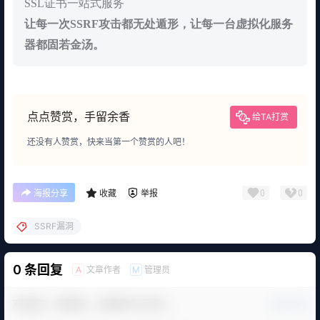
SSL证书一站式服务
让每一次SSRF攻击都无处遁形，让每一台虚拟化服务
器都固若金汤。
点点赞赏，手留余香
给TA打赏
还没有人赞赏，快来当第一个赞赏的人吧！
0
0
海报分享
收藏
举报
SSRF漏洞
0 条回复
文章作者
管理员
A
M
欢迎您，新朋友，感谢参与互动！
确认修改