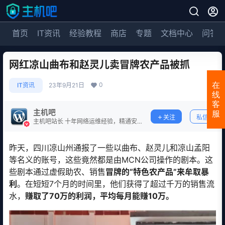
首页
IT资讯
经验教程
商店
专题
文档中心
问答
网红凉山曲布和赵灵儿卖冒牌农产品被抓
0
在
IT资讯
23年9月21日
线
客
主机吧
服
关注
私信
主机吧站长 十年网络运维经验，精通安
全防护。
昨天，四川凉山州通报了一些以曲布、赵灵儿和凉山孟阳
等名义的账号，这些竟然都是由MCN公司操作的剧本。这
些剧本通过虚假助农、销售
冒牌的“特色农产品”来牟取暴
利
。在短短7个月的时间里，他们获得了超过千万的销售流
水，
赚取了70万的利润，平均每月能赚10万。