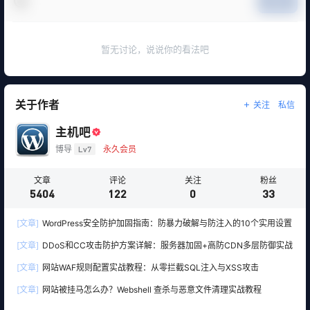
提交
暂无讨论，说说你的看法吧
关于作者
关注
私信
主机吧
博导
Lv7
永久会员
文章
评论
关注
粉丝
5404
122
0
33
[文章]
WordPress安全防护加固指南：防暴力破解与防注入的10个实用设置
[文章]
DDoS和CC攻击防护方案详解：服务器加固+高防CDN多层防御实战
[文章]
网站WAF规则配置实战教程：从零拦截SQL注入与XSS攻击
[文章]
网站被挂马怎么办？Webshell 查杀与恶意文件清理实战教程