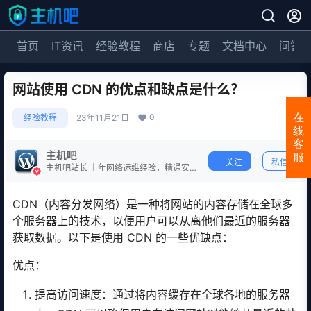
首页
IT资讯
经验教程
商店
专题
文档中心
问答
网站使用 CDN 的优点和缺点是什么？
0
在
经验教程
23年11月21日
线
客
主机吧
服
关注
私信
主机吧站长 十年网络运维经验，精通安
全防护。
CDN（内容分发网络）是一种将网站的内容存储在全球多
个服务器上的技术，以便用户可以从离他们最近的服务器
获取数据。以下是使用 CDN 的一些优缺点：
优点：
提高访问速度：通过将内容缓存在全球各地的服务器