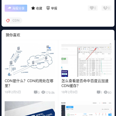
0
0
海报分享
收藏
举报
CDN
猜你喜欢
CDN是什么？CDN的用处在哪
怎么查看是否命中百度云加速
里？
CDN缓存？
18年2月5日
18年2月9日
0
179.8k
1
80