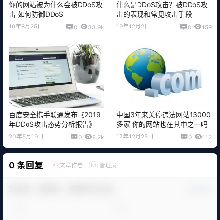
你的网站被为什么会被DDoS攻
什么是DDoS攻击？被DDoS攻
击 如何防御DDoS
击的表现和常见攻击手段
19年8月25日
19年12月2日
0
33.9k
0
159
百度安全携手联通发布《2019
中国3年来关停违法网站13000
年DDoS攻击态势分析报告》
多家 你的网站也在其中之一吗
20年5月19日
17年12月25日
0
5.2k
0
112
0 条回复
文章作者
管理员
A
M
欢迎您，新朋友，感谢参与互动！
确认修改