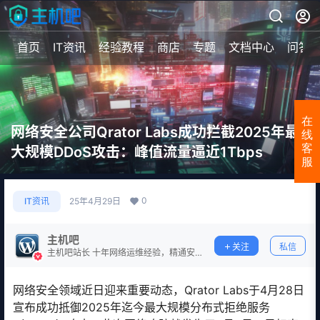
首页
IT资讯
经验教程
商店
专题
文档中心
问答
在
网络安全公司Qrator Labs成功拦截2025年最
线
客
大规模DDoS攻击：峰值流量逼近1Tbps
服
0
IT资讯
25年4月29日
主机吧
关注
私信
主机吧站长 十年网络运维经验，精通安
全防护。
网络安全领域近日迎来重要动态，Qrator Labs于4月28日
宣布成功抵御2025年迄今最大规模分布式拒绝服务