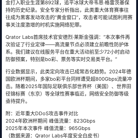
金打入职业生涯第892球，追平冰球大帝韦恩·格雷茨基保
持的历史纪录。安全专家分析指出，此类重大体育赛事往
往成为黑客发动攻击的”黄金窗口”，攻击者可能试图利用赛
事关注度激增的时机实施网络犯罪。
Qrator Labs首席技术官安德烈·莱斯金强调：”本次事件再
次验证了行业定律——高流量节点必须建立前瞻性防护体
系。我们建议在线服务平台在重大活动前至少72小时启动
防御预案，特别是bo彩、票务等实时交易类平台。”
行业数据显示，此类定向攻击已成常态化趋势。2024年德
国欧洲杯期间，多家bo彩平台同样遭受超800Gbps流量冲
击。随着2025年国际足联俱乐部世界杯（美国）、世界田
径锦标赛（东京）等全球性赛事临近，网络安全防御等级
亟待提升。
附：近年重大DDoS攻击事件对比
2024年欧洲杯期间 峰值流量：823Gbps
2025年本次事件 峰值流量：965Gbps
（数据来源：Qrator Labs年度安全白皮书）