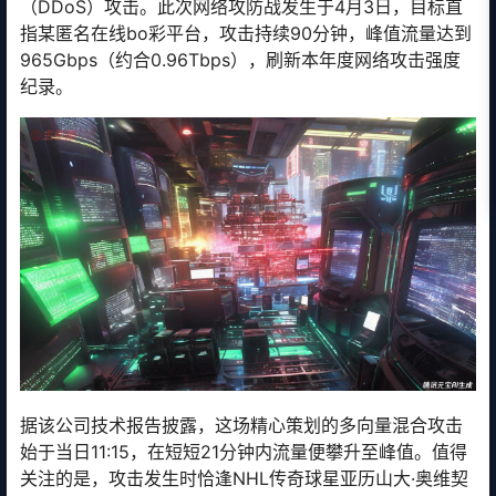
（DDoS）攻击。此次网络攻防战发生于4月3日，目标直
指某匿名在线bo彩平台，攻击持续90分钟，峰值流量达到
965Gbps（约合0.96Tbps），刷新本年度网络攻击强度
纪录。
据该公司技术报告披露，这场精心策划的多向量混合攻击
始于当日11:15，在短短21分钟内流量便攀升至峰值。值得
关注的是，攻击发生时恰逢NHL传奇球星亚历山大·奥维契