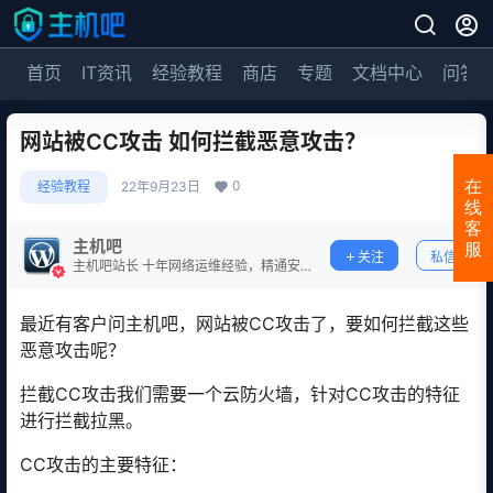
首页
IT资讯
经验教程
商店
专题
文档中心
问答
网站被CC攻击 如何拦截恶意攻击？
0
在
经验教程
22年9月23日
线
客
主机吧
服
关注
私信
主机吧站长 十年网络运维经验，精通安
全防护。
最近有客户问主机吧，网站被CC攻击了，要如何拦截这些
恶意攻击呢？
拦截CC攻击我们需要一个云防火墙，针对CC攻击的特征
进行拦截拉黑。
CC攻击的主要特征：