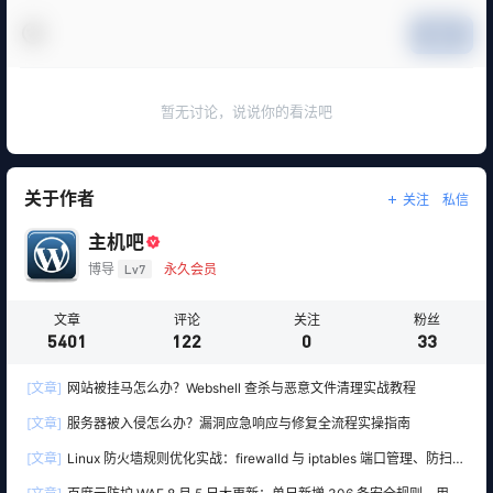
提交
暂无讨论，说说你的看法吧
关于作者
关注
私信
主机吧
博导
Lv7
永久会员
文章
评论
关注
粉丝
5401
122
0
33
[文章]
网站被挂马怎么办？Webshell 查杀与恶意文件清理实战教程
[文章]
服务器被入侵怎么办？漏洞应急响应与修复全流程实操指南
[文章]
Linux 防火墙规则优化实战：firewalld 与 iptables 端口管理、防扫描
与回源白名单