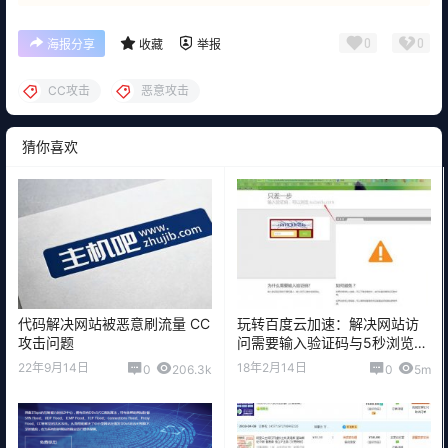
0
0
海报分享
收藏
举报
CC攻击
恶意攻击
猜你喜欢
代码解决网站被恶意刷流量 CC
玩转百度云加速：解决网站访
攻击问题
问需要输入验证码与5秒浏览器
检查问题
22年9月14日
18年2月14日
0
206.3k
0
5m