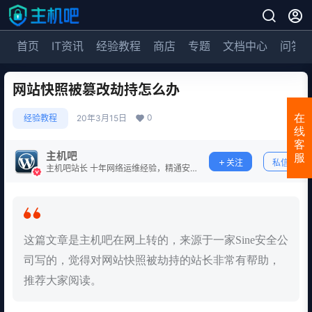
首页
IT资讯
经验教程
商店
专题
文档中心
问答
网站快照被篡改劫持怎么办
0
在
经验教程
20年3月15日
线
客
主机吧
服
关注
私信
主机吧站长 十年网络运维经验，精通安
全防护。
这篇文章是主机吧在网上转的，来源于一家Sine安全公
司写的，觉得对网站快照被劫持的站长非常有帮助，
推荐大家阅读。