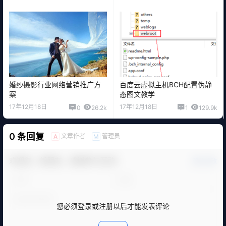
婚纱摄影行业网络营销推广方
百度云虚拟主机BCH配置伪静
案
态图文教学
17年12月18日
17年12月18日
0
26.2k
1
129.9k
0 条回复
文章作者
管理员
A
M
欢迎您，新朋友，感谢参与互动！
确认修改
您必须登录或注册以后才能发表评论