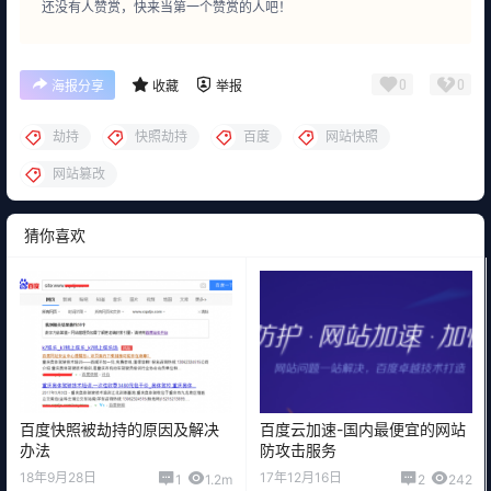
还没有人赞赏，快来当第一个赞赏的人吧！
0
0
海报分享
收藏
举报
劫持
快照劫持
百度
网站快照
网站篡改
猜你喜欢
百度快照被劫持的原因及解决
百度云加速-国内最便宜的网站
办法
防攻击服务
18年9月28日
17年12月16日
1
1.2m
2
242