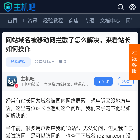
首页
IT资讯
经验教程
商店
专题
文档中心
问答
网站域名被移动网拦截了怎么解决，来看站长
如何操作
在
线
0
经验教程
22年6月4日
客
服
主机吧
关注
私信
主机吧站长 十年网络运维经验，精通安
全防护。
经常有站长因为域名被国内网络屏蔽，想申诉又没地方申
诉，这里有位站长也遇到这个问题，我们来学习下他是如
何解决的：
半年前，很多用户反应我的“Q站”，无法访问，但是我自己
尝试访问，是可以访问的，也查了下域名 iqzhan.com 没