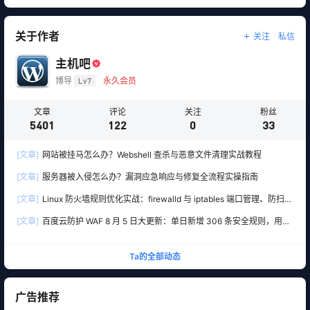
关于作者
关注
私信
主机吧
博导
Lv7
永久会员
文章
评论
关注
粉丝
5401
122
0
33
[文章]
网站被挂马怎么办？Webshell 查杀与恶意文件清理实战教程
[文章]
服务器被入侵怎么办？漏洞应急响应与修复全流程实操指南
[文章]
Linux 防火墙规则优化实战：firewalld 与 iptables 端口管理、防扫描
与回源白名单
[文章]
百度云防护 WAF 8 月 5 日大更新：单日新增 306 条安全规则，用友
10 条、WordPress 12 条全线覆盖
Ta的全部动态
广告推荐