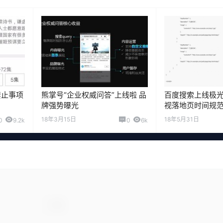
禁止事项
熊掌号“企业权威问答”上线啦 品
百度搜索上线极光
牌强势曝光
视落地页时间规
18年3月15日
18年5月31日
0
9.2k
0
6k