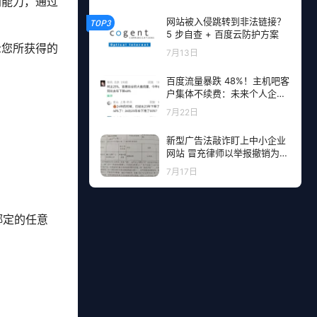
创能力，通过
网站被入侵跳转到非法链接？
TOP3
5 步自查 + 百度云防护方案
示您所获得的
7月13日
百度流量暴跌 48%！主机吧客
户集体不续费：未来个人企业
网站流量从哪里来？
7月22日
新型广告法敲诈盯上中小企业
网站 冒充律师以举报撤销为由
勒索钱财
7月17日
绑定的任意