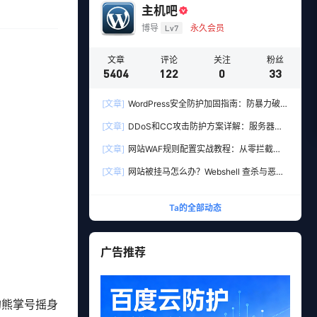
主机吧
博导
Lv7
永久会员
文章
评论
关注
粉丝
5404
122
0
33
[文章]
WordPress安全防护加固指南：防暴力破解
与防注入的10个实用设置
[文章]
DDoS和CC攻击防护方案详解：服务器加
固+高防CDN多层防御实战
[文章]
网站WAF规则配置实战教程：从零拦截
SQL注入与XSS攻击
[文章]
网站被挂马怎么办？Webshell 查杀与恶意
文件清理实战教程
Ta的全部动态
广告推荐
的熊掌号摇身