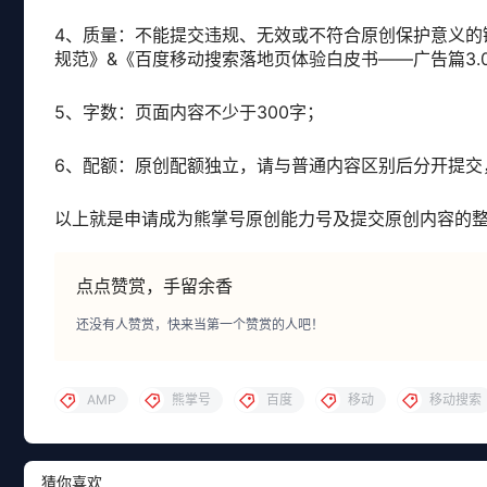
4、质量：不能提交违规、无效或不符合原创保护意义的
规范》&《百度移动搜索落地页体验白皮书——广告篇3.
5、字数：页面内容不少于300字；
6、配额：原创配额独立，请与普通内容区别后分开提交
以上就是申请成为熊掌号原创能力号及提交原创内容的
点点赞赏，手留余香
还没有人赞赏，快来当第一个赞赏的人吧！
AMP
熊掌号
百度
移动
移动搜索
猜你喜欢