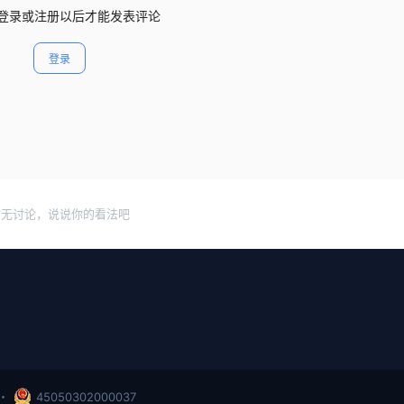
登录或注册以后才能发表评论
登录
暂无讨论，说说你的看法吧
・
45050302000037