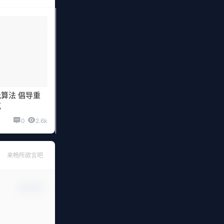
算法 倡导重
范
0
2.6k
来畅所欲言吧
确认修改