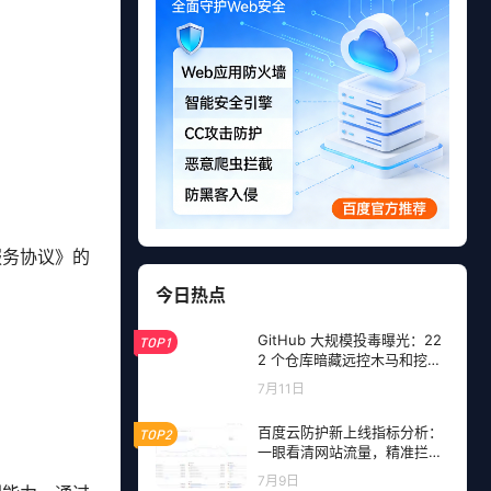
服务协议》的
今日热点
GitHub 大规模投毒曝光：22
TOP1
2 个仓库暗藏远控木马和挖矿
程序，开发者成目标
7月11日
百度云防护新上线指标分析：
TOP2
一眼看清网站流量，精准拦截
恶意请求
7月9日