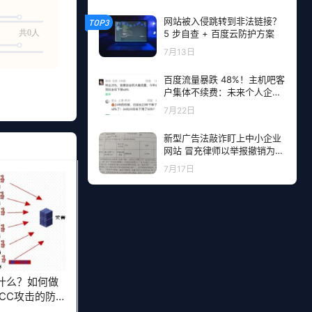
网站被入侵跳转到非法链接？
TOP3
共0人
5 步自查 + 百度云防护方案
7月13日
百度流量暴跌 48%！主机吧客
户集体不续费：未来个人企业
网站流量从哪里来？
7月22日
新型广告法敲诈盯上中小企业
网站 冒充律师以举报撤销为由
勒索钱财
7月17日
什么？如何做
 CC攻击的防范