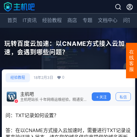
首页
IT资讯
经验教程
商店
专题
文档中心
问答
玩转百度云加速：以CNAME方式接入云加
速，会遇到哪些问题？
在
线
客
服
0
经验教程
18年2月3日
主机吧
关注
私信
主机吧站长 十年网络运维经验，精通安
全防护。
问：TXT记录如何设置？
答：在以CNAME方式接入云加速时，需要进行TXT记录设