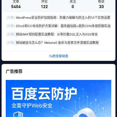
文章
评论
关注
粉丝
5404
122
0
33
[文章]
WordPress安全防护加固指南：防暴力破解与防注入的10个实用设置
[文章]
DDoS和CC攻击防护方案详解：服务器加固+高防CDN多层防御实战
[文章]
网站WAF规则配置实战教程：从零拦截SQL注入与XSS攻击
[文章]
网站被挂马怎么办？Webshell 查杀与恶意文件清理实战教程
Ta的全部动态
广告推荐