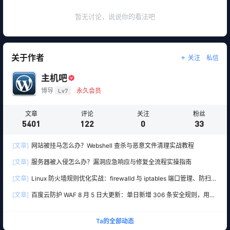
暂无讨论，说说你的看法吧
关于作者
关注
私信
主机吧
博导
Lv7
永久会员
文章
评论
关注
粉丝
5401
122
0
33
[文章]
网站被挂马怎么办？Webshell 查杀与恶意文件清理实战教程
[文章]
服务器被入侵怎么办？漏洞应急响应与修复全流程实操指南
[文章]
Linux 防火墙规则优化实战：firewalld 与 iptables 端口管理、防扫描
与回源白名单
[文章]
百度云防护 WAF 8 月 5 日大更新：单日新增 306 条安全规则，用友
10 条、WordPress 12 条全线覆盖
Ta的全部动态