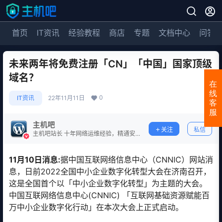
首页
IT资讯
经验教程
商店
专题
文档中心
问答
未来两年将免费注册「CN」「中国」国家顶级
域名？
在
线
0
IT资讯
22年11月11日
客
服
主机吧
关注
私信
主机吧站长 十年网络运维经验，精通安
全防护。
11月10日消息:
据中国互联网络信息中心（CNNIC）网站消
息，日前2022全国中小企业数字化转型大会在济南召开，
这是全国首个以「中小企业数字化转型」为主题的大会。
中国互联网络信息中心(CNNIC) 「互联网基础资源赋能百
万中小企业数字化行动」在本次大会上正式启动。