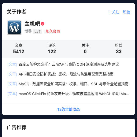
关于作者
关注
私信
主机吧
博导
Lv7
永久会员
文章
评论
关注
粉丝
5412
122
0
33
[文章]
百度云防护怎么样？云 WAF 与高防 CDN 深度测评及选型建议
[文章]
API 接口安全防护实战：鉴权、限流与防滥用配置完整指南
[文章]
MySQL 数据库安全加固实战：权限、端口、SSL 与审计全配置指南
[文章]
macOS ClickFix 钓鱼攻击升级：微软披露黑客用 WebGL 验明 Mac
真身，再精准下套部署 Atomic Stealer 木马
Ta的全部动态
广告推荐