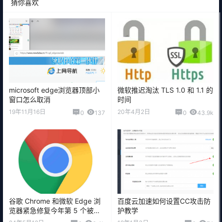
猜你喜欢
microsoft edge浏览器顶部小
微软推迟淘汰 TLS 1.0 和 1.1 的
窗口怎么取消
时间
19年11月16日
20年4月2日
0
137
0
43.9k
谷歌 Chrome 和微软 Edge 浏
百度云加速如何设置CC攻击防
览器紧急修复今年第 5 个被黑
护教学
客利用的零日漏洞