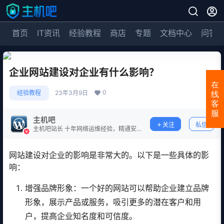
首页
IT资讯
经验教程
商店
专题
文档中心
问答
企业网站建设对企业有什么影响？
在
0
经验教程
23年3月9日
线
客
服
主机吧
关注
私信
主机吧站长 十年网络运维经验，精通安
全防护。
网站建设对企业的影响是非常大的。以下是一些具体的影
响：
增强品牌形象：一个好的网站可以帮助企业建立品牌
形象，展示产品或服务，吸引更多的潜在客户和用
户，提高企业知名度和可信度。