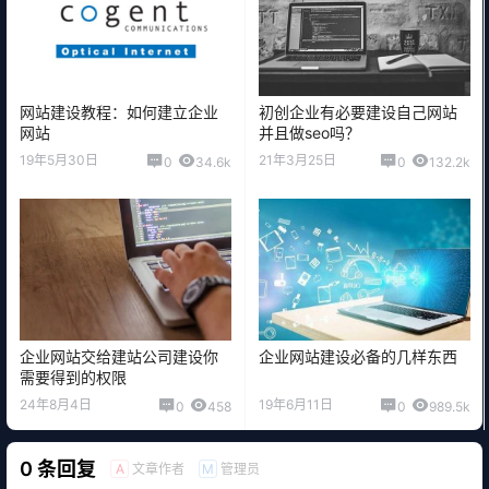
网站建设教程：如何建立企业
初创企业有必要建设自己网站
网站
并且做seo吗？
19年5月30日
21年3月25日
0
34.6k
0
132.2k
企业网站交给建站公司建设你
企业网站建设必备的几样东西
需要得到的权限
24年8月4日
19年6月11日
0
458
0
989.5k
0 条回复
文章作者
管理员
A
M