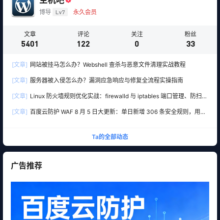
博导
Lv7
永久会员
文章
评论
关注
粉丝
5401
122
0
33
[文章]
网站被挂马怎么办？Webshell 查杀与恶意文件清理实战教程
[文章]
服务器被入侵怎么办？漏洞应急响应与修复全流程实操指南
[文章]
Linux 防火墙规则优化实战：firewalld 与 iptables 端口管理、防扫描
与回源白名单
[文章]
百度云防护 WAF 8 月 5 日大更新：单日新增 306 条安全规则，用友
10 条、WordPress 12 条全线覆盖
Ta的全部动态
广告推荐