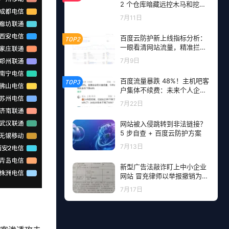
2 个仓库暗藏远控木马和挖矿
程序，开发者成目标
7月11日
百度云防护新上线指标分析：
TOP2
一眼看清网站流量，精准拦截
恶意请求
7月9日
百度流量暴跌 48%！主机吧客
TOP3
户集体不续费：未来个人企业
网站流量从哪里来？
7月22日
网站被入侵跳转到非法链接？
5 步自查 + 百度云防护方案
7月13日
新型广告法敲诈盯上中小企业
网站 冒充律师以举报撤销为由
勒索钱财
7月17日