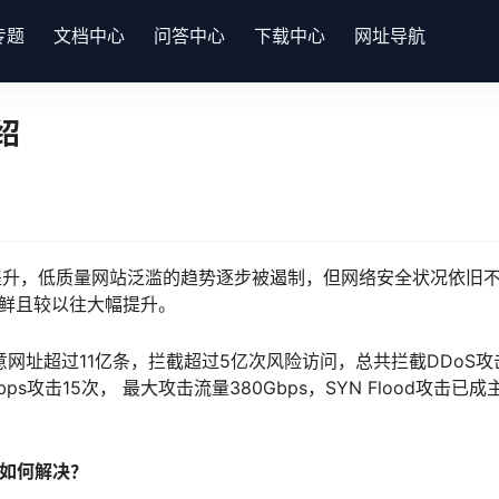
专题
文档中心
问答中心
下载中心
网址导航
绍
提升，低质量网站泛滥的趋势逐步被遏制，但网络安全状况依旧
不鲜且较以往大幅提升。
网址超过11亿条，拦截超过5亿次风险访问，总共拦截DDoS攻击
Gbps攻击15次， 最大攻击流量380Gbps，SYN Flood攻击已
如何解决？