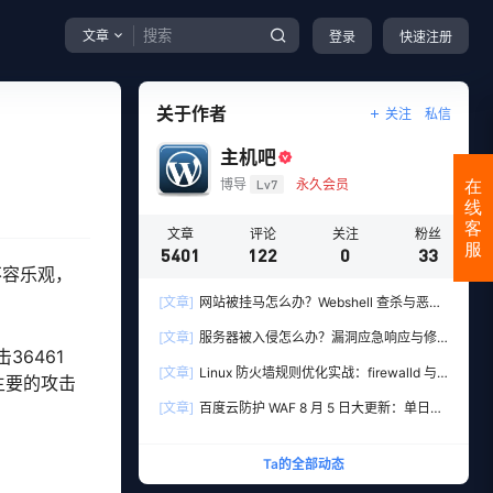
文章
登录
快速注册
关于作者
关注
私信
主机吧
博导
Lv7
永久会员
在
线
客
文章
评论
关注
粉丝
服
5401
122
0
33
不容乐观，
[文章]
网站被挂马怎么办？Webshell 查杀与恶意
文件清理实战教程
[文章]
服务器被入侵怎么办？漏洞应急响应与修
36461
复全流程实操指南
[文章]
Linux 防火墙规则优化实战：firewalld 与
成主要的攻击
iptables 端口管理、防扫描与回源白名单
[文章]
百度云防护 WAF 8 月 5 日大更新：单日新
增 306 条安全规则，用友 10 条、WordPress 12
条全线覆盖
Ta的全部动态