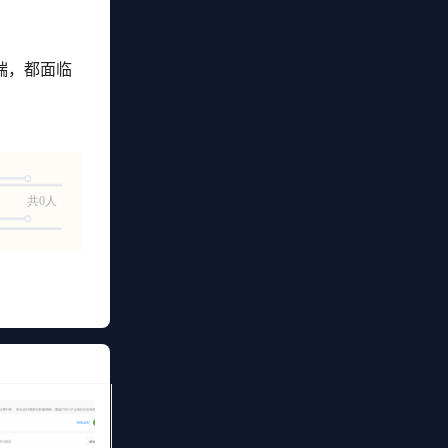
端，都面临
共0人