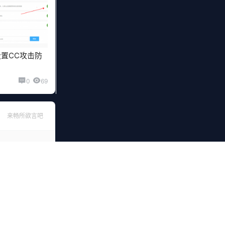
置CC攻击防
0
69
来畅所欲言吧
确认修改