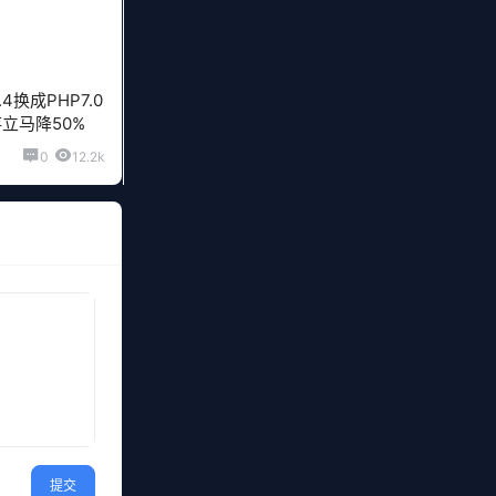
5.4换成PHP7.0
立马降50%
0
12.2k
提交