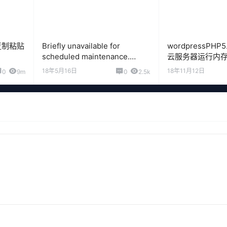
何复制粘贴
Briefly unavailable for
wordpressPHP
scheduled maintenance.
云服务器运行内存
Check back in a minute.插件升
18年5月16日
18年11月12日
0
9m
0
2.5k
级失败提示