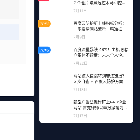
2 个仓库暗藏远控木马和挖矿
程序，开发者成目标
7月11日
百度云防护新上线指标分析：
TOP2
一眼看清网站流量，精准拦截
恶意请求
7月9日
百度流量暴跌 48%！主机吧客
TOP3
户集体不续费：未来个人企业
网站流量从哪里来？
7月22日
网站被入侵跳转到非法链接？
5 步自查 + 百度云防护方案
7月13日
新型广告法敲诈盯上中小企业
网站 冒充律师以举报撤销为由
勒索钱财
7月17日