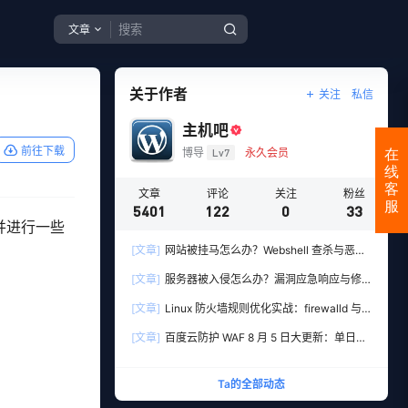
文章
关于作者
关注
私信
主机吧
前往下载
博导
Lv7
永久会员
在
线
客
文章
评论
关注
粉丝
服
5401
122
0
33
，并进行一些
[文章]
网站被挂马怎么办？Webshell 查杀与恶意
文件清理实战教程
[文章]
服务器被入侵怎么办？漏洞应急响应与修
复全流程实操指南
[文章]
Linux 防火墙规则优化实战：firewalld 与
iptables 端口管理、防扫描与回源白名单
[文章]
百度云防护 WAF 8 月 5 日大更新：单日新
增 306 条安全规则，用友 10 条、WordPress 12
条全线覆盖
Ta的全部动态