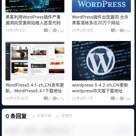
黑客利用WordPress插件严重
WordPress插件出现漏洞 允许
漏洞向受害网站植入恶意代码
黑客清除多达20万个网站
19年9月3日
20年2月18日
0
2.2k
0
6.1k
WordPress5.4.1–zh_CN发布更
wordpress-5.4.2-zh_CN更新
新，WordPress5.4.1下载地址
wordpress中文版下载地址
20年4月30日
20年6月11日
0
5.7k
0
1.5k
0 条回复
文章作者
管理员
A
M
欢迎您，新朋友，感谢参与互动！
确认修改