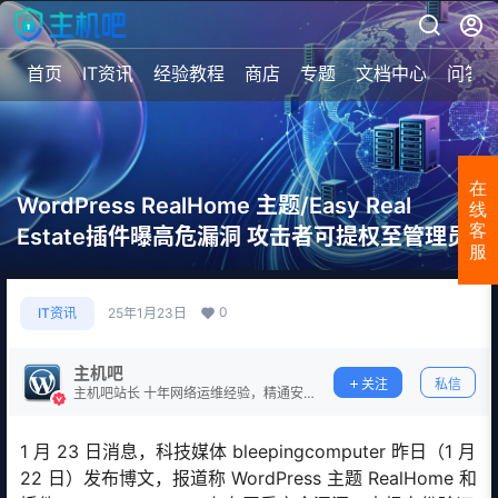
首页
IT资讯
经验教程
商店
专题
文档中心
问答
在
WordPress RealHome 主题/Easy Real
线
客
Estate插件曝高危漏洞 攻击者可提权至管理员
服
0
IT资讯
25年1月23日
主机吧
关注
私信
主机吧站长 十年网络运维经验，精通安
全防护。
1 月 23 日消息，科技媒体 bleepingcomputer 昨日（1 月
22 日）发布博文，报道称 WordPress 主题 RealHome 和