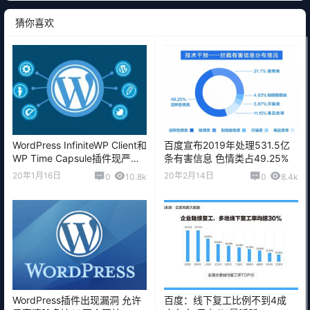
猜你喜欢
WordPress InfiniteWP Client和
百度宣布2019年处理531.5亿
WP Time Capsule插件现严重
条有害信息 色情类占49.25%
的安全漏洞
20年1月16日
20年2月14日
0
10.8k
0
8.4k
WordPress插件出现漏洞 允许
百度：线下复工比例不到4成