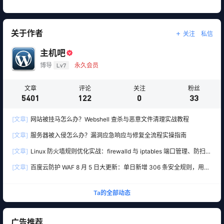
关于作者
关注
私信
主机吧
博导
Lv7
永久会员
文章
评论
关注
粉丝
5401
122
0
33
[文章]
网站被挂马怎么办？Webshell 查杀与恶意文件清理实战教程
[文章]
服务器被入侵怎么办？漏洞应急响应与修复全流程实操指南
[文章]
Linux 防火墙规则优化实战：firewalld 与 iptables 端口管理、防扫描
与回源白名单
[文章]
百度云防护 WAF 8 月 5 日大更新：单日新增 306 条安全规则，用友
10 条、WordPress 12 条全线覆盖
Ta的全部动态
广告推荐