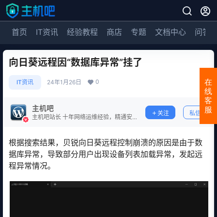
首页
IT资讯
经验教程
商店
专题
文档中心
问答
向日葵远程因“数据库异常”挂了
0
在
IT资讯
24年1月26日
线
客
主机吧
服
关注
私信
主机吧站长 十年网络运维经验，精通安
全防护。
根据搜索结果，贝锐向日葵远程控制崩溃的原因是由于数
据库异常，导致部分用户出现设备列表加载异常，发起远
程异常情况。