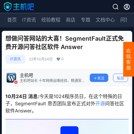
首页
IT资讯
经验教程
商店
专题
文档中心
问答
想做问答网站的大喜！SegmentFault正式免
费开源问答社区软件 Answer
在
线
0
IT资讯
22年10月24日
客
服
主机吧
关注
私信
主机吧站长 十年网络运维经验，精通安
全防护。
10月24日 消息:
今天是1024程序员日，在这个特殊的日
子，SegmentFault 思否团队宣布正式对外
开源
问答社区
软件Answer。