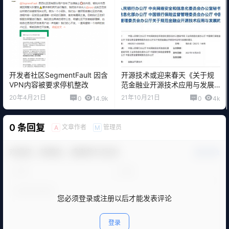
开发者社区SegmentFault 因含
开源技术或迎来春天《关于规
VPN内容被要求停机整改
范金融业开源技术应用与发展
的意见》发布
20年4月21日
21年10月21日
0
14.9k
0
4k
0 条回复
文章作者
管理员
A
M
欢迎您，新朋友，感谢参与互动！
确认修改
您必须登录或注册以后才能发表评论
登录