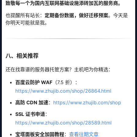
致敬每一个为国内互联网基础设施添砖加瓦的服务商。
也提醒所有站长：
定期备份数据，做好迁移预案
。今天是
你明天可能就是我。
八、相关推荐
还在找靠谱的服务器托管方案？主机吧为你精选：
百度云防护 WAF
（7.5 折）：
https://www.zhujib.com/shop/26864.html
高防 CDN 加速
：
https://www.zhujib.com/shop
SSL 证书申请
：
https://www.zhujib.com/shop/28589.html
宝塔面板安全加固教程
：
查看往期文章