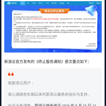
新浪云官方发布的《终止服务通知》原文要点如下：
致新浪云用户：
衷心感谢您长期以来对新浪云服务的信任与支持。
由于业务调整，
新浪云服务将于 2026 年 9 月 16 日 24