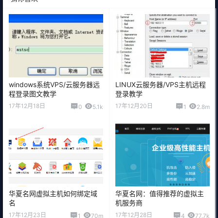
windows系统VPS/云服务器远
LINUX云服务器/VPS主机远程
程登录图文教学
登录教学
17年12月18日
17年12月20日
0
5.1k
1
2.8m
华夏名网虚拟主机如何绑定域
华夏名网：值得推荐的虚拟主
名
机服务商
17年12月23日
17年12月28日
1
70m
4
77.7k