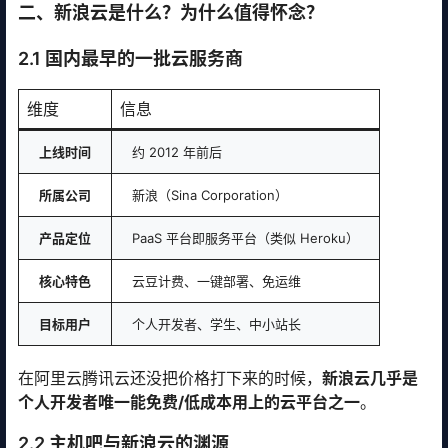
二、新浪云是什么？为什么值得怀念？
2.1 国内最早的一批云服务商
维度
信息
上线时间
约 2012 年前后
所属公司
新浪（Sina Corporation）
产品定位
PaaS 平台即服务平台（类似 Heroku）
核心特色
云豆计费、一键部署、免运维
目标用户
个人开发者、学生、中小站长
在阿里云腾讯云还没把价格打下来的时候，
新浪云几乎是
个人开发者唯一能免费/低成本用上的云平台之一
。
2.2 主机吧与新浪云的渊源