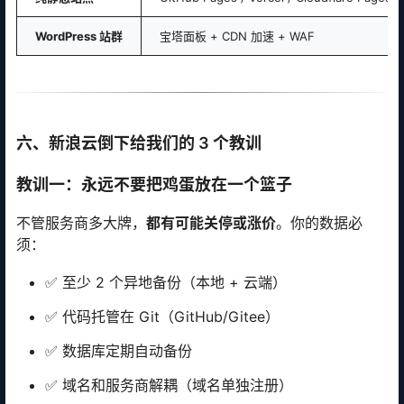
WordPress 站群
宝塔面板 + CDN 加速 + WAF
六、新浪云倒下给我们的 3 个教训
教训一：永远不要把鸡蛋放在一个篮子
不管服务商多大牌，
都有可能关停或涨价
。你的数据必
须：
✅ 至少 2 个异地备份（本地 + 云端）
✅ 代码托管在 Git（GitHub/Gitee）
✅ 数据库定期自动备份
✅ 域名和服务商解耦（域名单独注册）