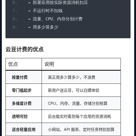
→
部署应用按实际资源消耗扣豆
→
不运行时不扣钱
→
流量、
CPU
、内存分别计费
→
用多少算多少
云豆计费的优点
优点
说明
按量付费
真正用多少算多少，不浪费
零门槛起步
新用户送云豆，可以白嫖体验
多维度计费
CPU、内存、流量、存储分别核算
透明可控
后台能实时看到每个应用的资源消耗
适合轻量应用
小网站、API 服务、定时任务特别划算