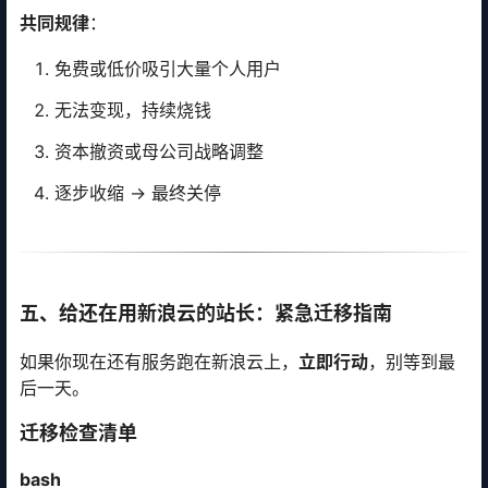
共同规律
：
免费或低价吸引大量个人用户
无法变现，持续烧钱
资本撤资或母公司战略调整
逐步收缩 → 最终关停
五、给还在用新浪云的站长：紧急迁移指南
如果你现在还有服务跑在新浪云上，
立即行动
，别等到最
后一天。
迁移检查清单
bash