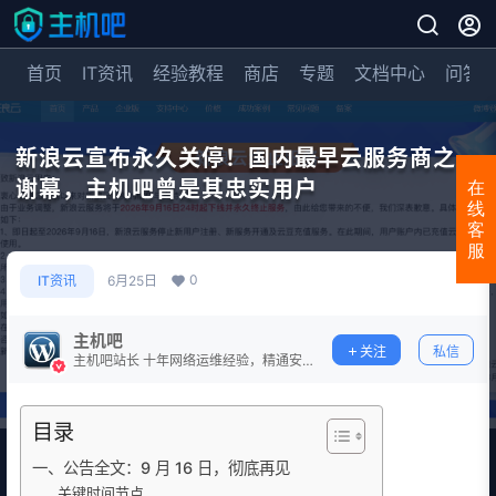
首页
IT资讯
经验教程
商店
专题
文档中心
问答
新浪云宣布永久关停！国内最早云服务商之一
谢幕，主机吧曾是其忠实用户
在
线
客
服
0
IT资讯
6月25日
主机吧
关注
私信
主机吧站长 十年网络运维经验，精通安
全防护。
目录
一、公告全文：9 月 16 日，彻底再见
关键时间节点