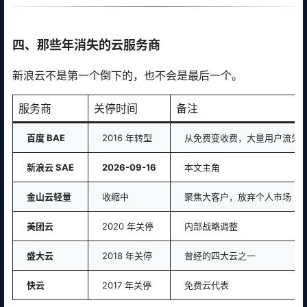
四、那些年消失的云服务商
新浪云不是第一个倒下的，也不会是最后一个。
服务商
关停时间
备注
百度 BAE
2016 年转型
从免费变收费，大量用户流失
新浪云 SAE
2026-09-16
本文主角
金山云轻量
收缩中
聚焦大客户，放弃个人市场
美团云
2020 年关停
内部战略调整
盛大云
2018 年关停
曾经的四大云之一
快云
2017 年关停
免费云代表