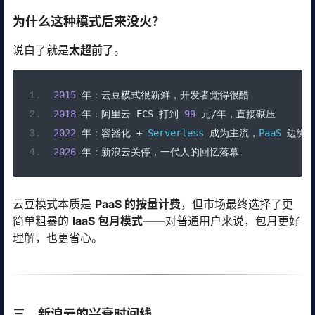
为什么这种模式后来没火？
说白了就是
太超前了
。
2015
年：云豆模式很新鲜，开发者觉得很酷
2018
年：阿里云
 ECS 
打到
99
元/年，直接碾压
2022
年：容器化
+
Serverless
成为主流，
PaaS
边缘
2026
年：新浪云关停，一代人的回忆落幕
云豆模式本质是
PaaS 的按量计费
，但市场最终选择了更
简单粗暴的
IaaS 包月模式
——对普通用户来说，包月更好
理解，也更省心。
三、新浪云的兴衰时间线