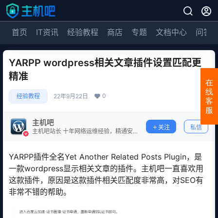
首页
IT资讯
经验教程
商店
专题
文档中心
问答
YARPP wordpress相关文章插件设置匹配更
精准
在
线
0
经验教程
22年9月22日
客
服
主机吧
关注
私信
主机吧站长 十年网络运维经验，精通安
全防护。
YARPP插件全名Yet Another Related Posts Plugin，是
一款wordpress显示相关文章的插件。主机吧一直喜欢用
这款插件，原因是这款插件相关匹配度非常高，对SEO有
非常不错的帮助。