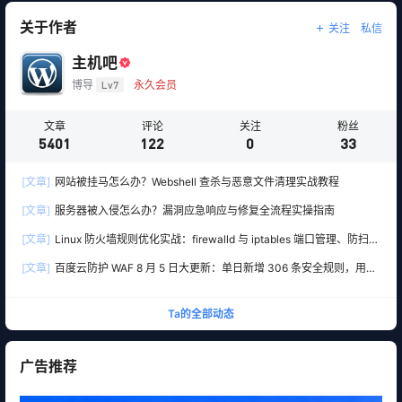
关于作者
关注
私信
主机吧
博导
Lv7
永久会员
文章
评论
关注
粉丝
5401
122
0
33
[文章]
网站被挂马怎么办？Webshell 查杀与恶意文件清理实战教程
[文章]
服务器被入侵怎么办？漏洞应急响应与修复全流程实操指南
[文章]
Linux 防火墙规则优化实战：firewalld 与 iptables 端口管理、防扫描
与回源白名单
[文章]
百度云防护 WAF 8 月 5 日大更新：单日新增 306 条安全规则，用友
10 条、WordPress 12 条全线覆盖
Ta的全部动态
广告推荐