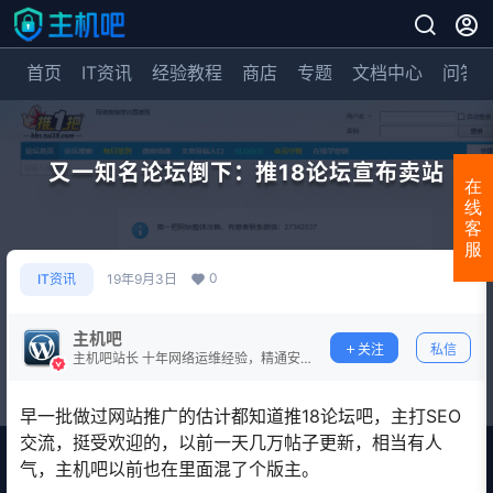
首页
IT资讯
经验教程
商店
专题
文档中心
问答
又一知名论坛倒下：推18论坛宣布卖站
在
线
客
服
0
IT资讯
19年9月3日
主机吧
关注
私信
主机吧站长 十年网络运维经验，精通安
全防护。
早一批做过网站推广的估计都知道推18论坛吧，主打SEO
交流，挺受欢迎的，以前一天几万帖子更新，相当有人
气，主机吧以前也在里面混了个版主。