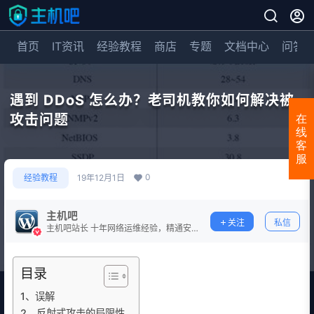
首页
IT资讯
经验教程
商店
专题
文档中心
问答
遇到 DDoS 怎么办？老司机教你如何解决被
攻击问题
在
线
客
服
0
经验教程
19年12月1日
主机吧
关注
私信
主机吧站长 十年网络运维经验，精通安
全防护。
目录
1、误解
2、反射式攻击的局限性