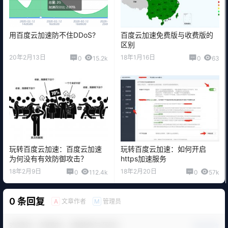
用百度云加速防不住DDoS?
百度云加速免费版与收费版的
区别
20年2月13日
18年1月16日
0
15.2k
0
63
玩转百度云加速：百度云加速
玩转百度云加速：如何开启
为何没有有效防御攻击？
https加速服务
18年2月9日
18年2月20日
0
112.4k
0
57k
0 条回复
文章作者
管理员
A
M
欢迎您，新朋友，感谢参与互动！
确认修改