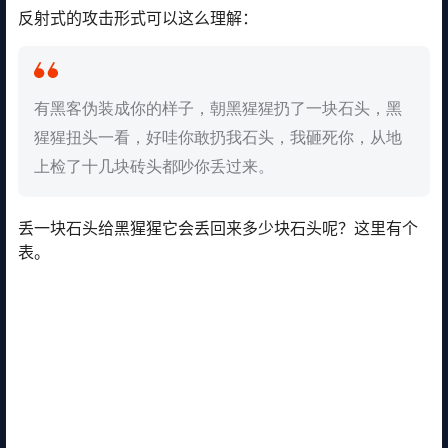
反射式的攻击形式可以这么理解：
有黑客伪装成你的样子，朝黑猩猩扔了一块石头，黑
猩猩扭头一看，好哇你敢扔我石头，我砸死你，从地
上检了十几块砖头都吵你丢过来。
丢一块石头给黑猩猩它会丢回来多少块石头呢？这里有个
表。