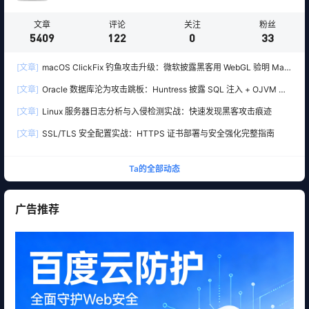
文章
评论
关注
粉丝
5409
122
0
33
[文章]
macOS ClickFix 钓鱼攻击升级：微软披露黑客用 WebGL 验明 Mac
真身，再精准下套部署 Atomic Stealer 木马
[文章]
Oracle 数据库沦为攻击跳板：Huntress 披露 SQL 注入 + OJVM 入
侵 Windows SYSTEM 权限
[文章]
Linux 服务器日志分析与入侵检测实战：快速发现黑客攻击痕迹
[文章]
SSL/TLS 安全配置实战：HTTPS 证书部署与安全强化完整指南
Ta的全部动态
广告推荐