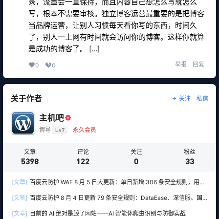
录，流量会一直保持，而且内容自己想怎么写就怎么
写，根本不需要审核。独立博客运营最重要的是把博客
当品牌运营，让别人习惯每天看你写的东西，时间久
了，别人一上网有时间就会访问你的博客。这样你就算
是成功的博客了。 […]
举报
回复
0
0
关于作者
关注
私信
主机吧
博导
Lv7
永久会员
文章
评论
关注
粉丝
5398
122
0
33
[文章]
百度云防护 WAF 8 月 5 日大更新：单日新增 306 条安全规则，用友
10 条、WordPress 12 条全线覆盖
[文章]
百度云防护 8 月 4 日更新 79 条安全规则：DataEase、深信服、国
产 OA 全线告急
[文章]
目前的 AI 绝对是毁了网站——AI 智能体爬虫识别与防御实战