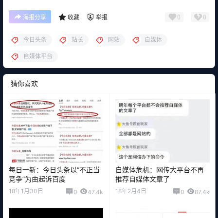
0
0
海报分享
收藏
举报
今日头条
站长
网站
自媒体
自媒体平台
猜你喜欢
每日一新：今日头条以“不正当
自媒体危机：网传大平台不再
竞争”为由起诉百度
推荐自媒体文章了
18年1月30日
18年2月4日
0
47.4k
0
87.4k