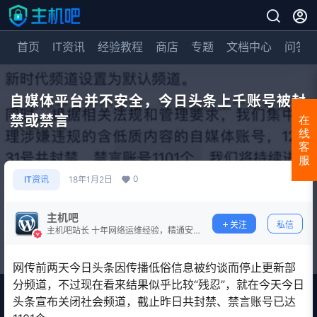
首页
IT资讯
经验教程
商店
专题
文档中心
问答
自媒体平台并不安全，今日头条上千账号被封
禁或禁言
在
线
客
服
0
IT资讯
18年1月2日
主机吧
关注
私信
主机吧站长 十年网络运维经验，精通安
全防护。
网传前两天今日头条因传播低俗信息被约谈而停止更新部
分频道，不过现在看来结果似乎比较“残忍”，就在今天今日
头条宣布关闭社会频道，截止昨日共封禁、禁言账号已达