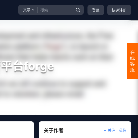
文章
登录
快速注册
在
线
台forge
客
服
关于作者
关注
私信