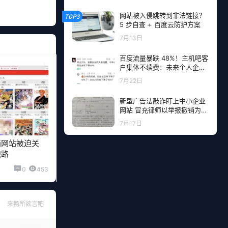
网站被入侵跳转到非法链接？
TOP3
5 步自查 + 百度云防护方案
7月13日
百度流量暴跌 48%！主机吧客
户集体不续费：未来个人企业
网站流量从哪里来？
7月22日
新型广告法敲诈盯上中小企业
网站 冒充律师以举报撤销为由
勒索钱财
7月17日
画网站被迫关
跑路
0
453
来畅所欲言吧