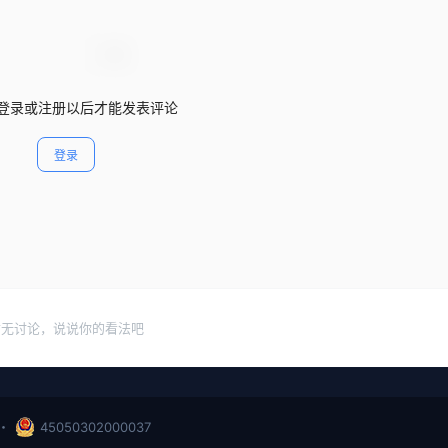
登录或注册以后才能发表评论
登录
暂无讨论，说说你的看法吧
・
45050302000037