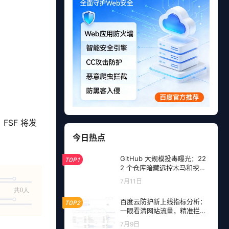
SF 将发
今日热点
GitHub 大规模投毒曝光：22
TOP1
2 个仓库暗藏远控木马和挖矿
程序，开发者成目标
7月11日
共0人
百度云防护新上线指标分析：
TOP2
一眼看清网站流量，精准拦截
恶意请求
7月9日