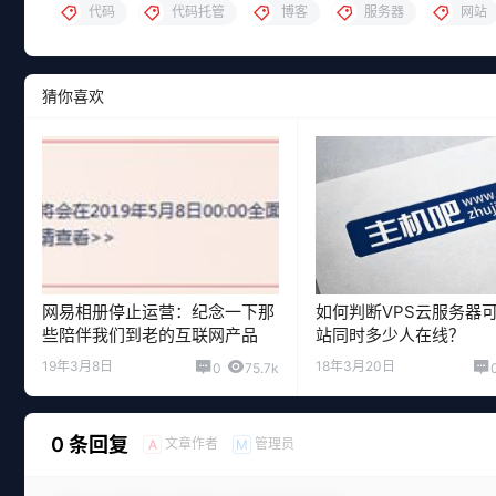
代码
代码托管
博客
服务器
网站
猜你喜欢
网易相册停止运营：纪念一下那
如何判断VPS云服务器
些陪伴我们到老的互联网产品
站同时多少人在线？
19年3月8日
18年3月20日
0
75.7k
0 条回复
文章作者
管理员
A
M