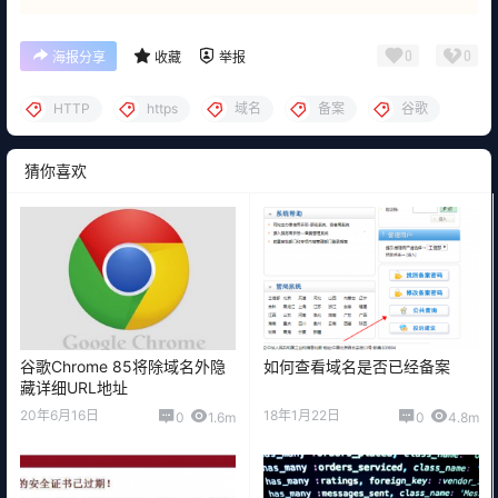
0
0
海报分享
收藏
举报
HTTP
https
域名
备案
谷歌
猜你喜欢
谷歌Chrome 85将除域名外隐
如何查看域名是否已经备案
藏详细URL地址
20年6月16日
18年1月22日
0
1.6m
0
4.8m