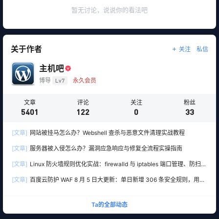
暂无讨论，说说你的看法吧
关于作者
关注
私信
主机吧
博导
Lv7
永久会员
文章
评论
关注
粉丝
5401
122
0
33
[文章]
网站被挂马怎么办？Webshell 查杀与恶意文件清理实战教程
[文章]
服务器被入侵怎么办？漏洞应急响应与修复全流程实操指南
[文章]
Linux 防火墙规则优化实战：firewalld 与 iptables 端口管理、防扫描
与回源白名单
[文章]
百度云防护 WAF 8 月 5 日大更新：单日新增 306 条安全规则，用友
10 条、WordPress 12 条全线覆盖
Ta的全部动态