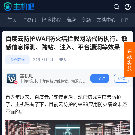
首页
IT资讯
经验教程
商店
专题
文档中心
问答
百度云防护WAF防火墙拦截网站代码执行、敏
感信息探测、跨站、注入、平台漏洞等效果
在
线
0
经验教程
24年3月24日
客
服
主机吧
关注
私信
主机吧站长 十年网络运维经验，精通安
全防护。
自去年以来，百度云加速停更后，现已切成百度云防护
了，主机吧看了下，目前云防护的WEB应用防火墙效果还
不错的。