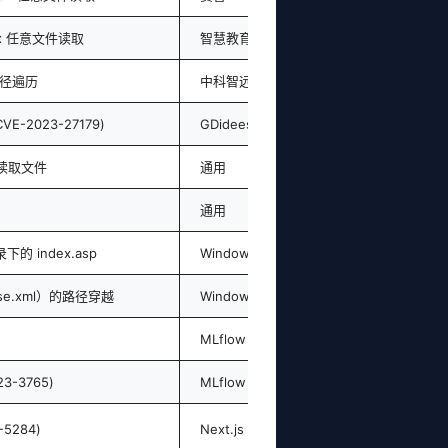
spx 任意文件读取
智慧教育平台
路径遍历
中科智远监管平台
VE-2023-27179)
GDidees CMS
限制读取文件
通用
通用
下的 index.asp
Windows 服务器
se.xml）的路径穿越
Windows 服务器
MLflow
3-3765)
MLflow
5284)
Next.js