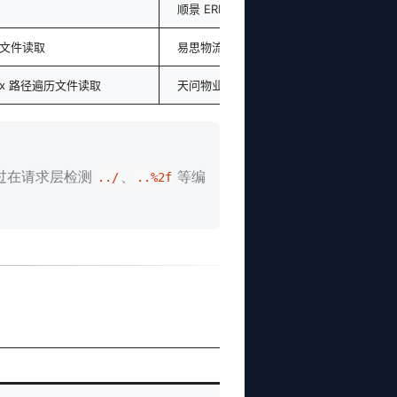
顺景 ERP
意文件读取
易思物流
aspx 路径遍历文件读取
天问物业 ERP
过在请求层检测
、
等编
../
..%2f
影响组件