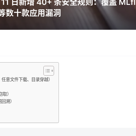
 11 日新增 40+ 条安全规则：覆盖 MLfl
P 等数十款应用漏洞
：任意文件下载、目录穿越）
）
窃取）
洞回溯）