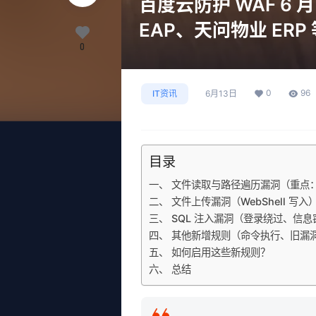
百度云防护 WAF 6 月
EAP、天问物业 ER
0
0
96
IT资讯
6月13日
目录
一、 文件读取与路径遍历漏洞（重点
二、 文件上传漏洞（WebShell 写入
三、 SQL 注入漏洞（登录绕过、信息
四、 其他新增规则（命令执行、旧漏
五、 如何启用这些新规则？
六、 总结