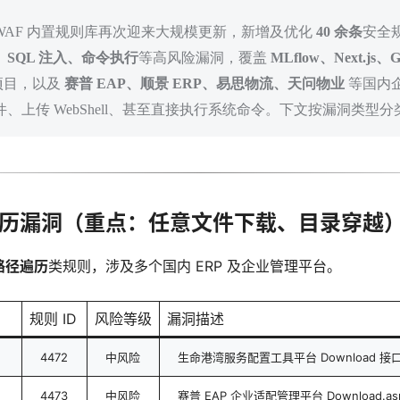
云防护 WAF 内置规则库再次迎来大规模更新，新增及优化
40 余条
安全
SQL 注入、命令执行
等高风险漏洞，覆盖
MLflow、Next.js、G
项目，以及
赛普 EAP、顺景 ERP、易思物流、天问物业
等国内
、上传 WebShell、甚至直接执行系统命令。下文按漏洞类型
遍历漏洞（重点：任意文件下载、目录穿越
 路径遍历
类规则，涉及多个国内 ERP 及企业管理平台。
规则 ID
风险等级
漏洞描述
4472
中风险
生命港湾服务配置工具平台 Download
4473
中风险
赛普 EAP 企业适配管理平台 Download.a