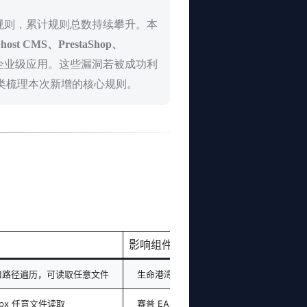
规则，累计规则总数持续攀升。本
host CMS、PrestaShop、
企业级应用。这些漏洞若被成功利
分类梳理本次新增的核心规则。
）
影响组件
 接口路径遍历，可读取任意文件
生命港湾（LifeGang）平台
spx 任意文件读取
赛普 EAP