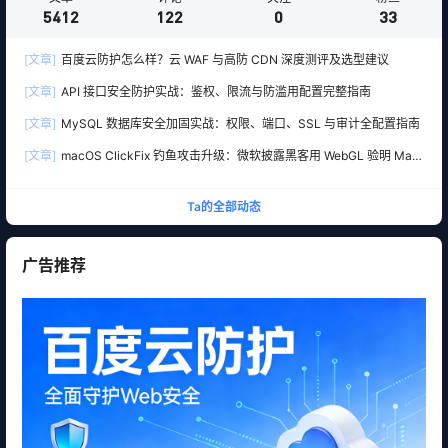
5412
122
0
33
[文章]
百度云防护怎么样？云 WAF 与高防 CDN 深度测评及选型建议
[文章]
API 接口安全防护实战：鉴权、限流与防滥用配置完整指南
[文章]
MySQL 数据库安全加固实战：权限、端口、SSL 与审计全配置指南
[文章]
macOS ClickFix 钓鱼攻击升级：微软披露黑客用 WebGL 验明 Mac
真身，再精准下套部署 Atomic Stealer 木马
Ta的全部动态
广告推荐