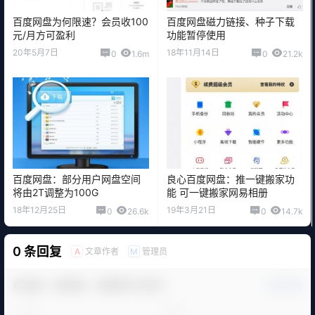
百度网盘为何限速？会员收100
百度网盘磁力链接、种子下载
元/月方可盈利
功能暂停使用
20年5月7日
18年11月14日
0
1.6m
0
21.2k
百度网盘：部分用户网盘空间
良心百度网盘：推一键搬家功
将由2T调整为100G
能 可一键搬家网易相册
18年12月25日
19年3月21日
0
26.6k
0
14.7k
0 条回复
文章作者
管理员
A
M
欢迎您，新朋友，感谢参与互动！
确认修改