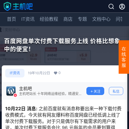
首页
IT资讯
经验教程
商店
专题
文档中心
问答
百度网盘单次付费下载服务上线 价格比想象
中的便宜！
在
线
客
服
0
IT资讯
19年10月22日
主机吧
关注
私信
主机吧站长 十年网络运维经验，精通安
全防护。
10月22日 消息:
之前百度就有消息称要出来一种下载付费
收费模式，今天就有网友爆料称百度网盘已经低调上线了
单次付费下载服务。对于只是偶尔有下载需求的用户来
说，单次付费下载服务会比 96 元每年的会员要划算得