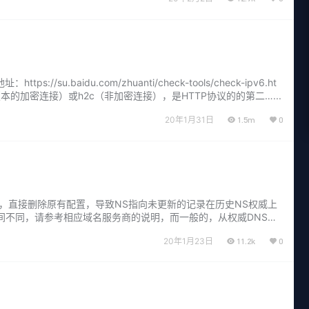
du.com/zhuanti/check-tools/check-ipv6.ht
以上版本的加密连接）或h2c（非加密连接），是HTTP协议的的第二…...
20年1月31日
1.5m
0
，直接删除原有配置，导致NS指向未更新的记录在历史NS权威上
时间不同，请参考相应域名服务商的说明，而一般的，从权威DNS同
20年1月23日
11.2k
0