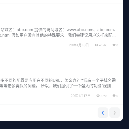
c.com 提供的访问域名：www.abc.com、abc.com、
om/info.html 假如用户没有其他的特殊要求，我们会建议用户这样来配
20年1月18日
40.4k
0
多不同的配置要应用在不同的URL，怎么办？”“我有一个子域名需
”等等诸多类似的问题。 所以，我们提供了一个强大的功能“规则自
20年1月17日
3.7k
0
❮
❯