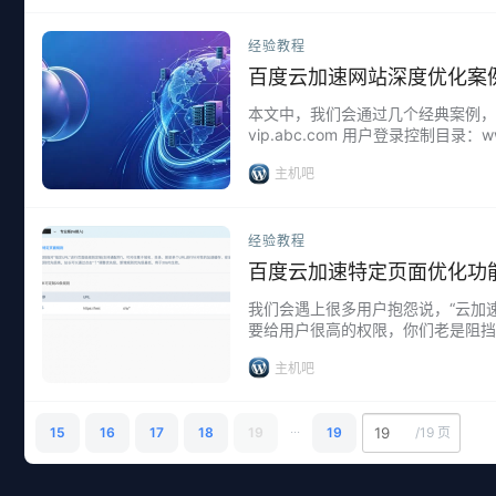
经验教程
百度云加速网站深度优化案
本文中，我们会通过几个经典案例，来对
vip.abc.com 用户登录控制目录：
置：…...
主机吧
经验教程
百度云加速特定页面优化功
我们会遇上很多用户抱怨说，“云加
要给用户很高的权限，你们老是阻挡
定义”，通过设置规则可以让您的网站
主机吧
...
15
16
17
18
19
19
/
19 页