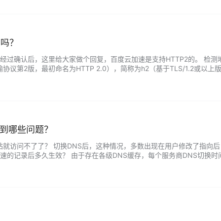
2吗？
这里给大家做个回复，百度云加速是支持HTTP2的。 检测地址：https://su.bai
本传输协议第2版，最初命名为HTTP 2.0），简称为h2（基于TLS/1.2或
遇到哪些问题？
站就访问不了了？ 切换DNS后，这种情况，多数出现在用户修改了指向后
加速的记录后多久生效？ 由于存在各级DNS缓存，每个服务商DNS切换
最长为24-48小时左右。 …...