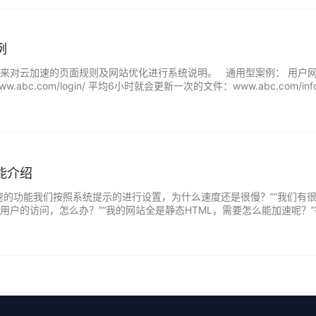
例
云加速的页面规则及网站优化进行系统说明。 通用型案例： 用户网站域名：ab
www.abc.com/login/ 平均6小时就会更新一次的文件：www.abc.c
能介绍
速的功能我们按照系统提示的进行设置，为什么速度还是很慢？”“我们有很
用户的访问，怎么办？”“我的网站全是静态HTML，需要怎么能加速呢？
根据您的需求变得收放自如。 …...