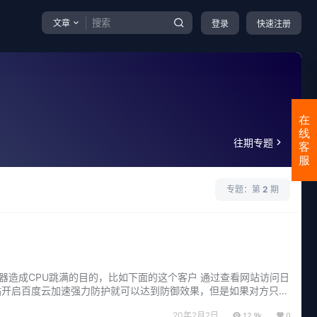
文章
登录
快速注册
在
线
往期专题
客
服
专题：第
2
期
器造成CPU跳满的目的，比如下面的这个客户 通过查看网站访问日
虽然直接整站开启百度云加速强力防护就可以达到防御效果，但是如果对方只是
20年2月2日
12.9k
0