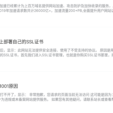
日，云加速已经累计为上百万域名提供网站加速、攻击防护及加快收录的服务，
019年加速请求数共计26000亿+，加速流量200+PB,全面提升用
2019年WAF防护次数共…...
上部署自己的SSL证书
后，显示：此网站无法提供安全连接、使用了不受支持的协议。 原因是用
SSL证书，首先我们进入SSL证书管理，也就是你购买SSL证书那里，把
-证书列表-…...
001原因
不开了，显示： 非常抱歉，您请求的页面当前无法访问 这可能是因为： 1
许为违规或未备案网站提供服务。 如果您有其他疑问，请联系站长或查看
办法是更换海外版不用备案，或者重新备案添…...