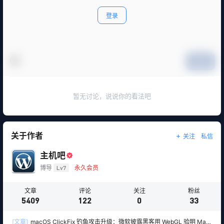
登录
提交
暂无讨论，说说你的看法吧
关于作者
关注
私信
主机吧
博导
Lv7
永久会员
文章
评论
关注
粉丝
5409
122
0
33
[文章]
macOS ClickFix 钓鱼攻击升级：微软披露黑客用 WebGL 验明 Mac