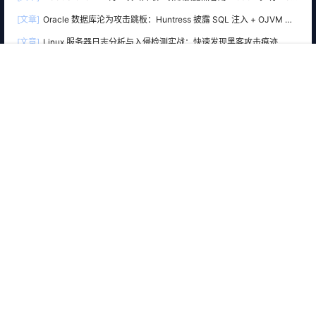
真身，再精准下套部署 Atomic Stealer 木马
[文章]
Oracle 数据库沦为攻击跳板：Huntress 披露 SQL 注入 + OJVM 入
侵 Windows SYSTEM 权限
[文章]
Linux 服务器日志分析与入侵检测实战：快速发现黑客攻击痕迹
[文章]
SSL/TLS 安全配置实战：HTTPS 证书部署与安全强化完整指南
首页
商店
专题
搜索
我的
Ta的全部动态
广告推荐