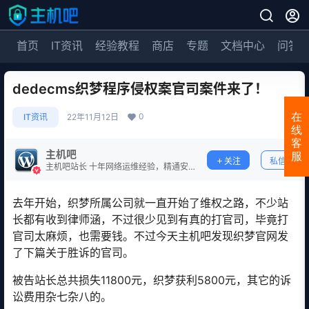
首页
IT资讯
经验教程
商店
专题
文档中心
问答
dedecms织梦程序侵权案官司案件来了！
0
在
IT资讯
22年11月12日
线
客
主机吧
服
关注
私信
主机吧站长 十年网络运维经验，精通安
全防护。
去年开始，织梦所属公司就一直开始了维权之路，不少站
长都有收到律师涵，不过很少见到有真的打官司，毕竟打
官司太麻烦，也需要钱。不过今天主机吧发现织梦官网发
了下篇关于胜诉的官司。
被告站长总共损失11800元，织梦获利5800元，其它的诉
讼费用杂七杂八的。