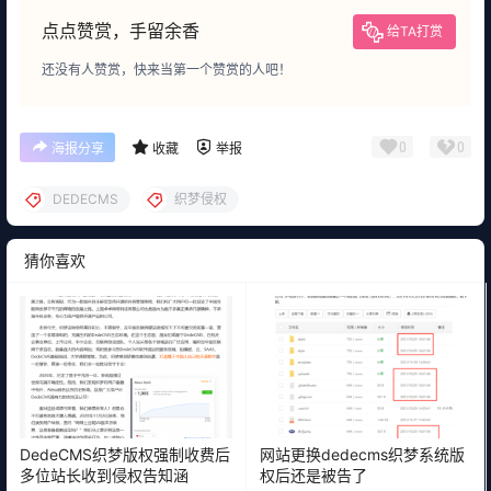
点点赞赏，手留余香
给TA打赏
还没有人赞赏，快来当第一个赞赏的人吧！
0
0
海报分享
收藏
举报
DEDECMS
织梦侵权
猜你喜欢
DedeCMS织梦版权强制收费后
网站更换dedecms织梦系统版
多位站长收到侵权告知涵
权后还是被告了