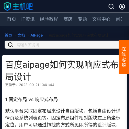
首页
IT资讯
经验教程
商店
专题
文档中心
问答
首页
>
文档
>
AIPage
>
百度aipage如何实现响应式布局设计
在
线
客
百度aipage如何实现响应式布
服
局设计
更新于：2023-09-21 10:01:44
1 固定布局 vs 响应式布局
默认平台采取固定布局来设计自由版块，包括自由设计详
情页及系统列表页等。固定布局组件相对版块左上角坐标
定位，用户可以通过拖拽的方式所见即所得的设计版块，