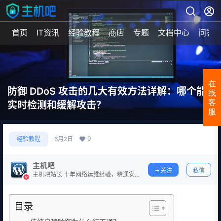
首页
IT资讯
经验教程
商店
专题
文档中心
问答
在
防御 DDoS 攻击的几大有效方法详解：哪个能
线
客
实时检测和缓解攻击？
服
0
经验教程
6月2日
主机吧
关注
私信
主机吧站长 十年网络运维经验，精通安
全防护。
目录