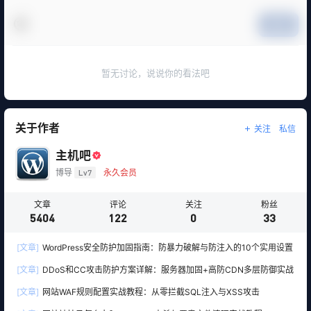
提交
暂无讨论，说说你的看法吧
关于作者
关注
私信
主机吧
博导
Lv7
永久会员
文章
评论
关注
粉丝
5404
122
0
33
[文章]
WordPress安全防护加固指南：防暴力破解与防注入的10个实用设置
[文章]
DDoS和CC攻击防护方案详解：服务器加固+高防CDN多层防御实战
[文章]
网站WAF规则配置实战教程：从零拦截SQL注入与XSS攻击