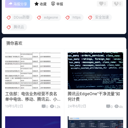
0
0
海报分享
收藏
举报
DDos防御
edgeone
https
安全加速
腾讯云
猜你喜欢
工信部：电信业务经营不良名
腾讯云EdgeOne“干净流量”如
单中电信、移动、腾讯云、小
何计费
鸟云等上榜
19年5月2日
24年6月2日
0
1.2k
0
4k