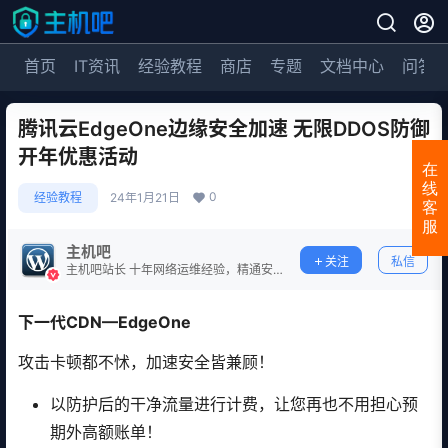
首页
IT资讯
经验教程
商店
专题
文档中心
问答
腾讯云EdgeOne边缘安全加速 无限DDOS防御
开年优惠活动
在
线
0
经验教程
24年1月21日
客
服
主机吧
关注
私信
主机吧站长 十年网络运维经验，精通安
全防护。
下一代CDN—EdgeOne
攻击卡顿都不怵，加速安全皆兼顾！
以防护后的干净流量进行计费，让您再也不用担心预
期外高额账单！