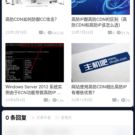
高防CDN如何防御CC攻击？
高防IP跟高防CDN的区别（高
防CDN和高防IP该怎么选）
23年2月19日
23年7月24日
0
242.5k
0
21.7k
Windows Server 2012 系统实
网站使用高防CDN相比高防IP
例由于ECN功能导致高防IP 高
有哪些优势？
防CDN建立连接慢
23年8月4日
23年11月8日
0
1.3k
0
76
0 条回复
文章作者
管理员
A
M
欢迎您，新朋友，感谢参与互动！
确认修改