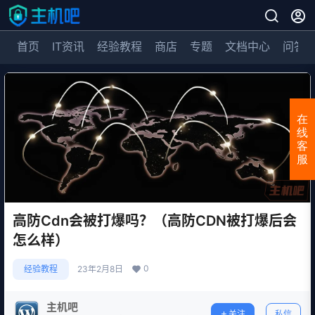
首页
IT资讯
经验教程
商店
专题
文档中心
问答
在
线
客
服
高防Cdn会被打爆吗？（高防CDN被打爆后会
怎么样）
0
经验教程
23年2月8日
主机吧
关注
私信