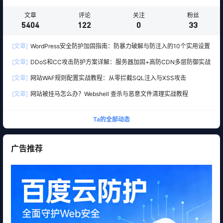
文章
评论
关注
粉丝
5404
122
0
33
[文章]
WordPress安全防护加固指南：防暴力破解与防注入的10个实用设置
[文章]
DDoS和CC攻击防护方案详解：服务器加固+高防CDN多层防御实战
[文章]
网站WAF规则配置实战教程：从零拦截SQL注入与XSS攻击
[文章]
网站被挂马怎么办？Webshell 查杀与恶意文件清理实战教程
Ta的全部动态
广告推荐