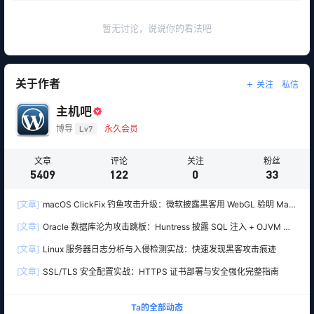
暂无讨论，说说你的看法吧
关于作者
关注
私信
主机吧
博导
Lv7
永久会员
文章
评论
关注
粉丝
5409
122
0
33
[文章]
macOS ClickFix 钓鱼攻击升级：微软披露黑客用 WebGL 验明 Mac
真身，再精准下套部署 Atomic Stealer 木马
[文章]
Oracle 数据库沦为攻击跳板：Huntress 披露 SQL 注入 + OJVM 入
侵 Windows SYSTEM 权限
[文章]
Linux 服务器日志分析与入侵检测实战：快速发现黑客攻击痕迹
[文章]
SSL/TLS 安全配置实战：HTTPS 证书部署与安全强化完整指南
Ta的全部动态