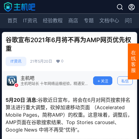
首页
IT资讯
经验教程
商店
专题
文档中心
问答
谷歌宣布2021年6月将不再为AMP网页优先权
重
在
线
0
IT资讯
21年5月20日
客
服
主机吧
关注
私信
主机吧站长 十年网络运维经验，精通安
全防护。
5月20日 消息:
谷歌近日宣布，将会在6月对网页搜索排名
算法进行重大调整，砍掉加速移动页面 （Accelerated
Mobile Pages，简称AMP）的权重。这意味着，调整后，
AMP页面在谷歌搜索结果、Top Stories carousel、
Google News 中将不再受“优待”。