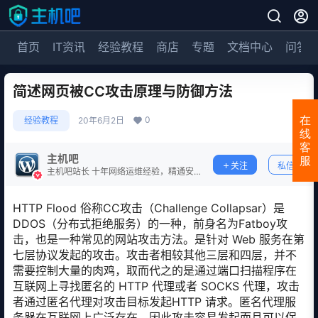
首页
IT资讯
经验教程
商店
专题
文档中心
问答
简述网页被CC攻击原理与防御方法
0
在
经验教程
20年6月2日
线
客
主机吧
服
关注
私信
主机吧站长 十年网络运维经验，精通安
全防护。
HTTP Flood 俗称CC攻击（Challenge Collapsar）是
DDOS（分布式拒绝服务）的一种，前身名为Fatboy攻
击，也是一种常见的网站攻击方法。是针对 Web 服务在第
七层协议发起的攻击。攻击者相较其他三层和四层，并不
需要控制大量的肉鸡，取而代之的是通过端口扫描程序在
互联网上寻找匿名的 HTTP 代理或者 SOCKS 代理，攻击
者通过匿名代理对攻击目标发起HTTP 请求。匿名代理服
务器在互联网上广泛存在。因此攻击容易发起而且可以保