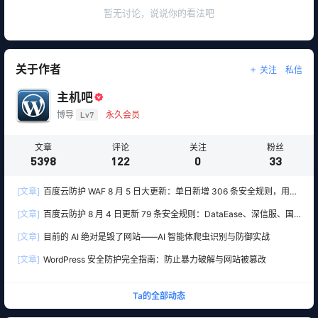
暂无讨论，说说你的看法吧
关于作者
关注
私信
主机吧
博导
Lv7
永久会员
文章
评论
关注
粉丝
5398
122
0
33
[文章]
百度云防护 WAF 8 月 5 日大更新：单日新增 306 条安全规则，用友
10 条、WordPress 12 条全线覆盖
[文章]
百度云防护 8 月 4 日更新 79 条安全规则：DataEase、深信服、国
产 OA 全线告急
[文章]
目前的 AI 绝对是毁了网站——AI 智能体爬虫识别与防御实战
[文章]
WordPress 安全防护完全指南：防止暴力破解与网站被篡改
Ta的全部动态