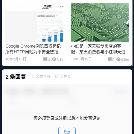
Google Chrome浏览器将标记
小红是一家天猫专卖店的客
所有HTTP网站为不安全链接
服，某天消费者与小红聊天过
不再提示未知安全
程中表示自己岁数大了
18年2月10日
18年3月19日
0
3.1k
0
6.5m
2 条回复
文章作者
管理员
A
M
欢迎您，新朋友，感谢参与互动！
确认修改
您必须登录或注册以后才能发表评论
登录