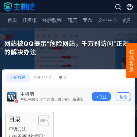
首页
IT资讯
经验教程
商店
专题
文档中心
问答
网站被QQ提示“危险网站，千万别访问”正规
的解决办法
在
线
客
服
0
经验教程
19年2月17日
主机吧
关注
私信
主机吧站长 十年网络运维经验，精通安
全防护。
目录
申诉方法
审核不通过的原因：