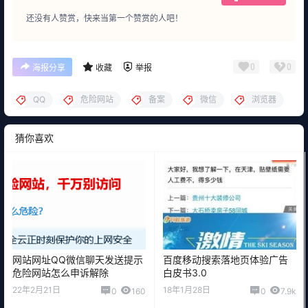
还没有人赞赏，快来当第一个赞赏的人吧！
0
0
海报分享
收藏
举报
QQ
危险网站
备案
微信
浏览器
猜你喜欢
网站网址QQ微信聊天发送提示
百度移动搜索落地页体验广告
危险网站怎么申诉解除
白皮书3.0
22年2月21日
18年1月28日
0
160
0
7.9k