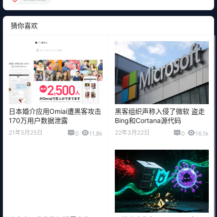
猜你喜欢
日本婚介应用Omiai遭黑客攻击
黑客组织声称入侵了微软 盗走
170万用户数据泄露
Bing和Cortana源代码
21年5月25日
22年3月22日
0
11.8k
0
16.1k