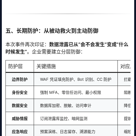
五、长期防护：从被动救火到主动防御
本次事件再次印证：
数据泄露已从”会不会发生”变成”什么
时候发生”
。企业需要建立分层防御：
防护层
关键措施
对应产
边界防护
WAF 凭证填充防护、Bot 识别、CC 防护
拦截撞
身份安全
强制 MFA、零信任访问、最小权限
阻断凭
数据安全
数据库加密、脱敏、访问审计
降低泄
威胁情报
订阅泄露库监控、暗网监测
提前预
应急响应
预案演练、日志留存、溯源能力
缩短响