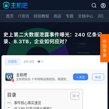
首页
IT资讯
经验教程
商店
专题
文档中心
问答
史上第二大数据泄露事件曝光：240 亿条记
录、8.3TB，企业如何应对？
在
线
客
服
0
IT资讯
6月18日
主机吧
关注
私信
主机吧站长 十年网络运维经验，精通安
全防护。
目录
一、事件核心事实速览
二、这 240 亿条记录从哪来？