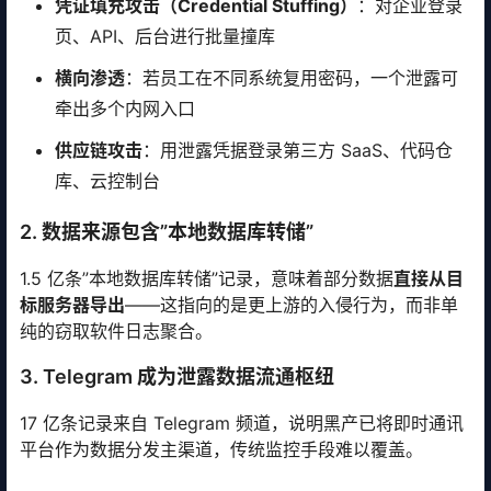
凭证填充攻击（Credential Stuffing）
：对企业登录
页、API、后台进行批量撞库
横向渗透
：若员工在不同系统复用密码，一个泄露可
牵出多个内网入口
供应链攻击
：用泄露凭据登录第三方 SaaS、代码仓
库、云控制台
2. 数据来源包含”本地数据库转储”
1.5 亿条”本地数据库转储”记录，意味着部分数据
直接从目
标服务器导出
——这指向的是更上游的入侵行为，而非单
纯的窃取软件日志聚合。
3. Telegram 成为泄露数据流通枢纽
17 亿条记录来自 Telegram 频道，说明黑产已将即时通讯
平台作为数据分发主渠道，传统监控手段难以覆盖。