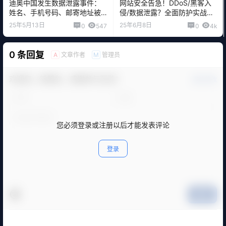
迪奥中国发生数据泄露事件：
网站安全告急！DDoS/黑客入
姓名、手机号码、邮寄地址被
侵/数据泄露？全面防护实战手
泄露
册
25年5月13日
25年6月8日
0
547
0
4k
0 条回复
文章作者
管理员
A
M
欢迎您，新朋友，感谢参与互动！
确认修改
您必须登录或注册以后才能发表评论
登录
提交