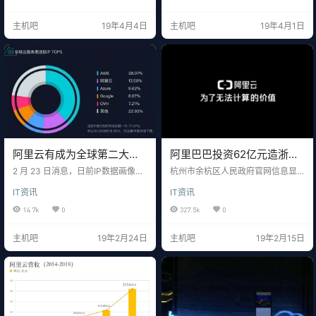
（UVER）某集群发生转发异常，经
正考虑在自由贸易区开展一个“自由
工程师团队紧急处理，系统于02:11
化试点项目”，向外国公司开放云计
主机吧
19年4月4日
主机吧
19年4月1日
恢复。 本次故障发生的原因是，在
算领域。总理表示，外国云服务提
外网虚拟网关（UVER）的灰度集群
供商需要克服的一个重大障碍是为
部署过程中，灰度集群的配置文
中国客户提供充分的“隐私保护”。
件，被错误推送到某个业务集群
按照这项云计算提案，中国允许外
上，预定的回滚措施没能正常运
国提供商在这个自由贸易区自建数
行，导致转发异常。 针对上述情
据中心。知情人士表示，自由贸易
况…
区最有可能设在南…
阿里云有成为全球第二大云
阿里巴巴投资62亿元造浙江
服务商的潜质：活跃IP总量
云计算数据中心
2 月 23 日消息，日前IP数据画像公
杭州市余杭区人民政府官网信息显
位列全球第二
司IPIP.NET发布 2018 年下半年全球
示，阿里巴巴云计算数据中心余杭
IT资讯
IT资讯
云服务商IP地址分析报告，阿里云活
开发区项目位于开发区北部塘栖镇
跃IP总量位列全球第二，仅次于亚马
泉漳村，项目占地总面积 100391
14.7k
0
327.5k
0
逊AWS。 IP地址是每一台设备联网
平方米，竞得价为 7530 万元。据
必备的身份证，而IP地址的总量和活
悉，该云计算数据中心投资总额不
主机吧
19年2月24日
主机吧
19年2月15日
跃数量，是衡量各家云计算厂商业
低于 92036 万美元(约 62 亿人民
务的一个关键指标。 根据IPIP.NET
币)。 目前，阿里巴巴云计算中心已
公布的数据，对比 2018 年上半年，
在包括中国(华北、华东、华南、香
全球前三大的公有云厂商，阿里
港)、美国(美东、美西)、欧洲、中
云、AWS、微软Azure实现了14%
东、澳大利亚、日本等全球众多国
到…
家和地区开服。