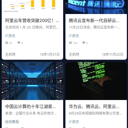
阿里云年营收突破200亿！
腾讯云宣布新一代自研云原
成为亚洲最大云服务商
生数据库CynosDB正式发
北京时间 1 月 30 日晚间，阿里巴巴
11月22日消息，腾讯云宣布新一代
公布 2019 财年第三季度财报。 201
布。
自研云原生数据库CynosDB正式发
IT资讯
IT资讯
8 自然年阿里云营收规模达到213. 6
布。 作为腾讯云在产品矩阵上的重
亿元， 4 年间增长了约 20 倍，成为
要布局，CynosDB融合了传统数据
1k
0
136
0
亚洲最大的云服务公司。上一年，
库、云计算和新硬件的优势，支持
这一数字为111. 7 亿元。 据Gartner
无限量存储、百万级查询和秒级的
主机吧
19年1月31日
主机吧
18年11月22日
数据， 2018 年全球公共云市场整体
故障恢复，与高性能形成对比的
增长为21.4%，以亚马逊AWS、微软
是，CynosDB价格仅为市面上商业
Azure和阿里云为首的全球云计算“3
数据库的1/15。 另外，CynosDB在
A”阵营占据了超过七成市场份额。
产品架构上完全兼容开源数据库引
据IDC数据…
擎接口，是国内首家兼容MySQL5.7
和全球第一个兼容Postgr…
中国云计算的十年江湖是阿
华为云、腾讯云、阿里云中
里云崛起的十年 是百度没落
标「央视2018年租赁公有云
来源：企服行业头条 有云的地方，
8月29日央视国际网络有限公司发布
的十年
就有江湖。 有江湖的地方，就免不
服务」项目
《2018年租赁公有云服务项目》公
经验教程
IT资讯
了战乱纷争。 盘古开天地前，宇宙
开招标公告。招标内容为：2018年
混沌一片。 云计算在国内诞生之际
租赁公有云入围服务，服务期限自