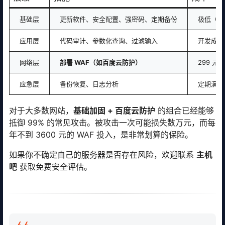
基础层
更新软件、安全配置、强密码、定期备份
极低（人
应用层
代码审计、参数化查询、过滤输入
开发成本
网络层
部署 WAF（如百度云防护）
299 元/
应急层
备份恢复、日志分析
定期演练
对于大多数网站，
基础加固 + 百度云防护
的组合已经能够
抵御 99% 的常见攻击。被攻击一次可能损失数万元，而每
年不到 3600 元的 WAF 投入，是非常划算的保险。
如果你不确定自己的服务器是否存在风险，欢迎联系
主机
吧
获取免费安全评估。