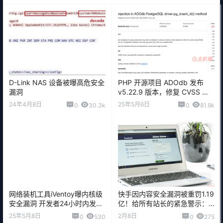
D-Link NAS 设备被曝高危安全
PHP 开源项目 ADOdb 发布
漏洞
v5.22.9 版本，修复 CVSS 满
分严重安全漏洞
24年4月8日
25年5月6日
0
30.3k
0
81.9k
网络装机工具iVentoy曝内核级
快手因内容安全漏洞被重罚1.19
安全漏洞 开发者24小时内发布
亿！给所有站长的紧急警示：
修复补丁
您的平台可能正面临同等风险
25年5月8日
2月8日
0
530
0
275