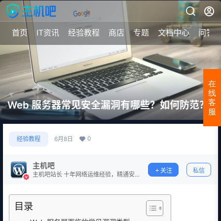
首页
IT资讯
经验教程
商店
专题
文档中心
问答
在
线
客
Web 服务器常见安全漏洞有哪些？如何防范？
服
0
经验教程
6月8日
主机吧
关注
私信
主机吧站长 十年网络运维经验，精通安
全防护。
目录