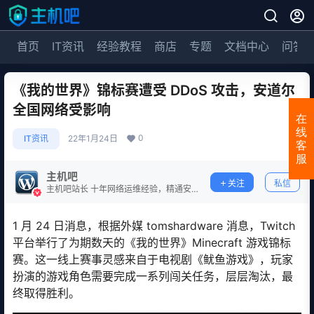
首页
IT资讯
经验教程
商店
专题
文档中心
问答
《我的世界》锦标赛遭受 DDoS 攻击，安道尔
全国网络受影响
在
线
0
IT资讯
22年1月24日
客
服
主机吧
关注
私信
主机吧站长 十年网络运维经验，精通安
全防护。
1 月 24 日消息，根据外媒 tomshardware 消息，Twitch
平台举行了为期数天的《我的世界》Minecraft 游戏锦标
赛。这一线上赛事灵感来自于电视剧《鱿鱼游戏》，玩家
扮演的游戏角色需要完成一系列闯关任务，层层淘汰，最
终取得胜利。