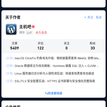
关于作者
关注
私信
主机吧
博导
Lv7
永久会员
文章
评论
关注
粉丝
5409
122
0
33
[文章]
macOS ClickFix 钓鱼攻击升级：微软披露黑客用 WebGL 验明 Mac
真身，再精准下套部署 Atomic Stealer 木马
[文章]
Oracle 数据库沦为攻击跳板：Huntress 披露 SQL 注入 + OJVM 入
侵 Windows SYSTEM 权限
[文章]
Linux 服务器日志分析与入侵检测实战：快速发现黑客攻击痕迹
[文章]
SSL/TLS 安全配置实战：HTTPS 证书部署与安全强化完整指南
Ta的全部动态