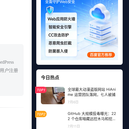
dPress
用户注册
今日热点
全球最大动漫盗版网站 HiAni
TOP1
me 运营团队落网，七人被捕
7月6日
GitHub 大规模投毒曝光：22
TOP2
2 个仓库暗藏远控木马和挖矿
程序，开发者成目标
7月11日