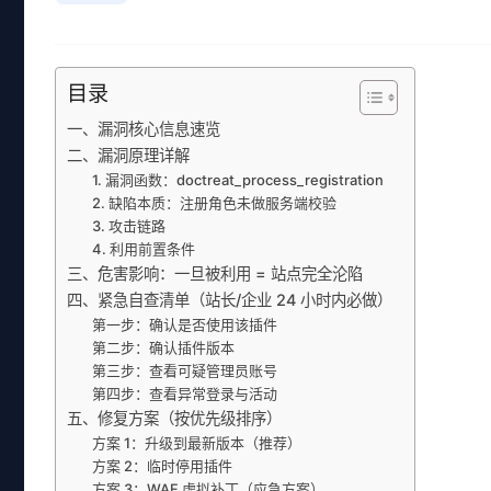
目录
一、漏洞核心信息速览
二、漏洞原理详解
1. 漏洞函数：doctreat_process_registration
2. 缺陷本质：注册角色未做服务端校验
3. 攻击链路
4. 利用前置条件
三、危害影响：一旦被利用 = 站点完全沦陷
四、紧急自查清单（站长/企业 24 小时内必做）
第一步：确认是否使用该插件
第二步：确认插件版本
第三步：查看可疑管理员账号
第四步：查看异常登录与活动
五、修复方案（按优先级排序）
方案 1：升级到最新版本（推荐）
方案 2：临时停用插件
方案 3：WAF 虚拟补丁（应急方案）