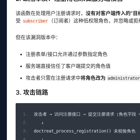
该函数在处理用户注册请求时，
没有对客户端传入的”目
受
（订阅者）这种低权限角色，并忽略或拒
subscriber
但在该漏洞版本中：
注册表单/接口允许通过参数指定角色
服务端直接信任了客户端提交的角色值
攻击者只需在注册请求中
将角色改为
administrator
3. 攻击链路
攻击者
→
访问注册接口
→
提交注册请求（角色字段
↓
doctreat_process_registration
()
未校验角色
↓