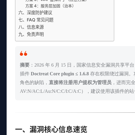
方案 4：服务层加固（治本）
六、深度防护建议
七、FAQ 常见问题
八、信息来源
九、免责声明
摘要
：2026 年 6 月 15 日，国家信息安全漏洞共享
插件
Doctreat Core plugin ≤ 1.6.8
存在权限绕过漏洞。
角色的缺陷，
直接将注册用户提权为管理员
，进而完
AV:N/AC:L/Au:N/C:C/I:C/A:C），建议使用该
一、漏洞核心信息速览