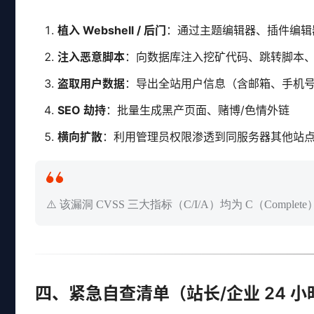
植入 Webshell / 后门
：通过主题编辑器、插件编辑器
注入恶意脚本
：向数据库注入挖矿代码、跳转脚本
盗取用户数据
：导出全站用户信息（含邮箱、手机
SEO 劫持
：批量生成黑产页面、赌博/色情外链
横向扩散
：利用管理员权限渗透到同服务器其他站
⚠️ 该漏洞 CVSS 三大指标（C/I/A）均为 C（Comple
四、紧急自查清单（站长/企业 24 