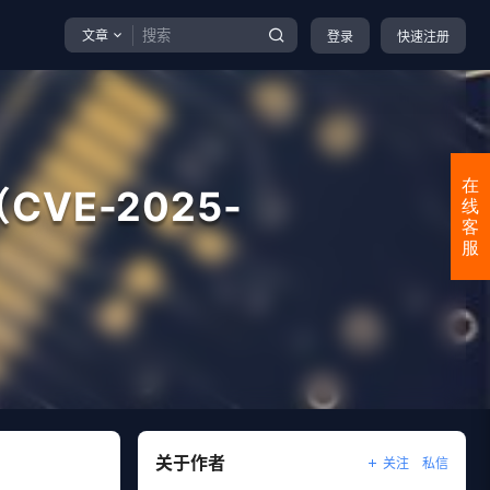
文章
登录
快速注册
在
（CVE-2025-
线
客
服
关于作者
关注
私信