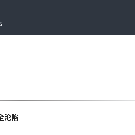
陷
全沦陷