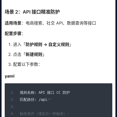
场景 2：API 接口精准防护
适用场景
：电商搜索、社交 API、数据查询等接口
配置步骤
：
进入「
防护规则 → 自定义规则
」
点击「
新建规则
」
配置以下参数：
yaml
规则名称:
 API 
接口
 CC 
防护
匹配路径:
/
api
/*
触发条件（满足任一即触发）: