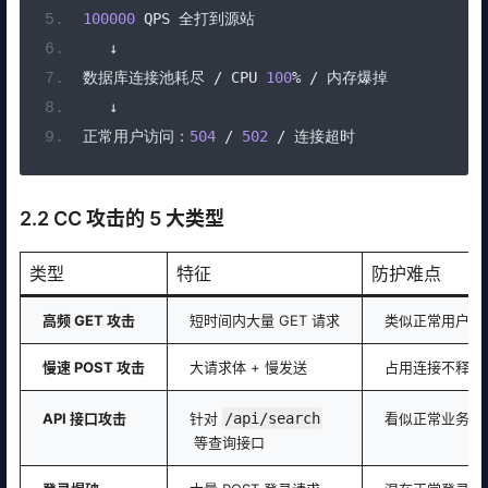
100000
 QPS 
全打到源站
↓
数据库连接池耗尽
/
 CPU 
100
%
/
内存爆掉
↓
正常用户访问：
504
/
502
/
连接超时
2.2 CC 攻击的 5 大类型
类型
特征
防护难点
高频 GET 攻击
短时间内大量 GET 请求
类似正常用户，
慢速 POST 攻击
大请求体 + 慢发送
占用连接不释放
API 接口攻击
针对
/api/search
看似正常业务调
等查询接口