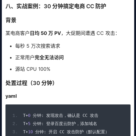
八、实战案例：30 分钟搞定电商 CC 防护
背景
某电商客户
日均 50 万 PV
，大促期间遭遇 CC 攻击：
每秒 5 万次搜索请求
正常用户
完全无法访问
源站 CPU 100%
处置过程（30 分钟）
yaml
T
+
0
分钟:
发现攻击，确认是
 CC 
攻击
T
+
5
分钟:
登录百度云防护，添加域名
T
+
10
分钟:
开启
 CC 
攻击防护（默认配置）