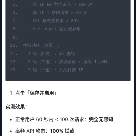
  - 单 IP 60 秒内请求 > 100 次
  - 单 IP 1 秒内请求 > 20 次
  - URL 模式重复率 > 80%
  - User-Agent 缺失或异常
执行动作（分级）:
  1 级（轻度）: JS 挑战
  2 级（中度）: 滑块验证 + 拉黑 1 小时
  3 级（严重）: 永久封禁 IP
点击「
保存并启用
」
实测效果
：
正常用户 60 秒内 < 100 次请求：
完全无感知
高频 API 攻击：
100% 拦截