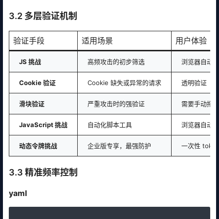
3.2 多层验证机制
验证手段
适用场景
用户体验
JS 挑战
高频攻击的初步筛选
浏览器自动
Cookie 验证
Cookie 缺失或异常的请求
透明验证
滑块验证
严重攻击时的强验证
需要手动拖
JavaScript 挑战
自动化脚本工具
浏览器自动
动态令牌挑战
企业版专享，最强防护
一次性 toke
3.3 精准频率控制
yaml