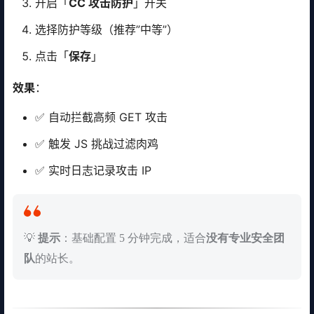
开启「
CC 攻击防护
」开关
选择防护等级（推荐”中等”）
点击「
保存
」
效果
：
✅ 自动拦截高频 GET 攻击
✅ 触发 JS 挑战过滤肉鸡
✅ 实时日志记录攻击 IP
💡
提示
：基础配置 5 分钟完成，适合
没有专业安全团
队
的站长。