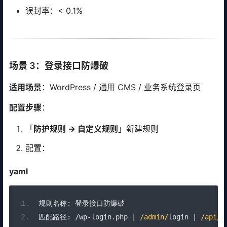
误封率：< 0.1%
场景 3：登录接口防爆破
适用场景
：WordPress / 通用 CMS / 业务系统登录页
配置步骤
：
「
防护规则 → 自定义规则
」新建规则
配置：
yaml
规则名称:
登录接口防爆破
匹配路径:
/
wp
-
login
.
php 
|
/admin/
login 
|
/api/
l