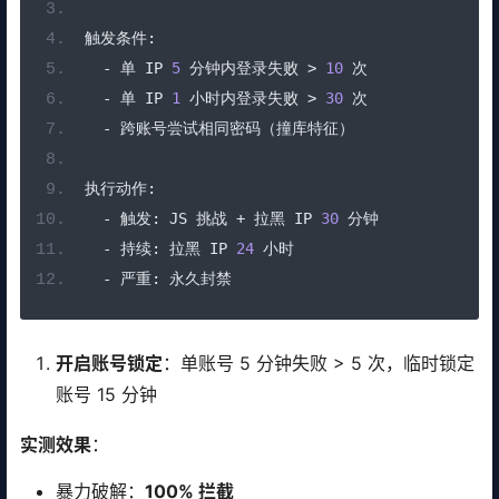
触发条件:
-
单
 IP 
5
分钟内登录失败
>
10
次
-
单
 IP 
1
小时内登录失败
>
30
次
-
跨账号尝试相同密码（撞库特征）
执行动作:
-
触发:
 JS 
挑战
+
拉黑
 IP 
30
分钟
-
持续:
拉黑
 IP 
24
小时
-
严重:
永久封禁
开启账号锁定
：单账号 5 分钟失败 > 5 次，临时锁定
账号 15 分钟
实测效果
：
暴力破解：
100% 拦截