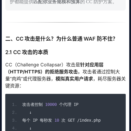
护都能提供
匹配你业务规模和预算
的 CC 防护方案。
二、CC 攻击是什么？为什么普通 WAF 防不住？
2.1 CC 攻击的本质
CC（Challenge Collapsar）攻击是
针对应用层
（HTTP/HTTPS）的拒绝服务攻击
。攻击者通过控制大
量”肉鸡”或代理服务器，
模拟真实用户请求
，耗尽服务器关
键资源：
攻击者控制
10000
个代理
 IP
↓
每个
 IP 
每秒发
10
次
 GET 
/
index
.
php
↓