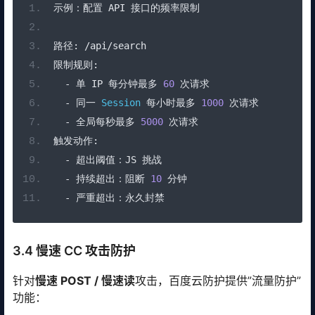
示例：配置
 API 
接口的频率限制
路径:
/
api
/
search
限制规则:
-
单
 IP 
每分钟最多
60
次请求
-
同一
Session
每小时最多
1000
次请求
-
全局每秒最多
5000
次请求
触发动作:
-
超出阈值：
JS 
挑战
-
持续超出：阻断
10
分钟
-
严重超出：永久封禁
3.4 慢速 CC 攻击防护
针对
慢速 POST / 慢速读
攻击，百度云防护提供”流量防护”
功能：