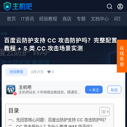
首页
IT资讯
经验教程
商店
专题
文档中心
问答
百度云防护支持 CC 攻击防护吗？完整配置
教程 + 5 类 CC 攻击场景实测
在
线
客
服
0
经验教程
6月21日
主机吧
关注
私信
主机吧站长 十年网络运维经验，精通安
全防护。
目录
一、先回答核心问题：百度云防护支持 CC 攻击防护吗？
二、CC 攻击是什么？为什么普通 WAF 防不住？