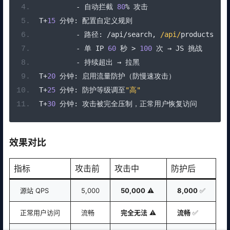
-
自动拦截
80
%
攻击
T
+
15
分钟:
配置自定义规则
-
路径:
/
api
/
search
,
/api/
products
-
单
 IP 
60
秒
>
100
次
→
 JS 
挑战
-
持续超出
→
拉黑
T
+
20
分钟:
启用流量防护（防慢速攻击）
T
+
25
分钟:
防护等级调至
"高"
T
+
30
分钟:
攻击被完全压制，正常用户恢复访问
效果对比
指标
攻击前
攻击中
防护后
源站 QPS
5,000
50,000
⚠️
8,000
✅
正常用户访问
流畅
完全无法
⚠️
流畅
✅