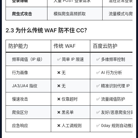
登录爆破
大量 POST 登录请求
混在正常登录中
爬虫式攻击
模拟爬虫高频抓取
流量模式与爬虫
2.3 为什么传统 WAF 防不住 CC？
防护能力
传统 WAF
百度云防护
频率阈值（IP 级）
✅ 简单 IP 限速
✅ 多维频率控制
行为画像
❌ 无
✅ AI 行为分析
JA3/JA4 指纹
❌ 无
✅ 精准识别代理 IP
慢速攻击
❌ 仅靠超时
✅ 流量阈值防护
爬虫区分
❌ 黑名单
✅ 友好/恶意爬虫分离
应急响应
❌ 人工调规则
✅ 0day 规则自动推送