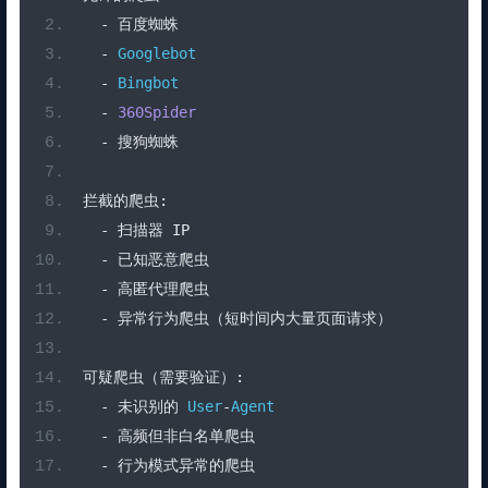
-
百度蜘蛛
-
Googlebot
-
Bingbot
-
360Spider
-
搜狗蜘蛛
拦截的爬虫:
-
扫描器
 IP
-
已知恶意爬虫
-
高匿代理爬虫
-
异常行为爬虫（短时间内大量页面请求）
可疑爬虫（需要验证）:
-
未识别的
User
-
Agent
-
高频但非白名单爬虫
-
行为模式异常的爬虫