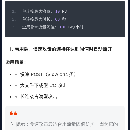
单连接最大流量:
10
 MB
单连接最大时长:
60
秒
全局异常流量阈值:
100
 GB
/小时
启用后，
慢速攻击的连接在达到阈值时自动断开
适用场景
：
✅ 慢速 POST（Slowloris 类）
✅ 大文件下载型 CC 攻击
✅ 长连接占满型攻击
💡
提示
：慢速攻击最适合用流量阈值防护，因为它的