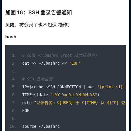
加固 16：SSH 登录告警通知
风险
：被登录了也不知道
操作
：
bash
# 编辑 ~/.bashrc（root 或对应用户）
cat 
>>
~/.
bashrc 
<<
'EOF'
# SSH 登录告警
IP
=
$
(
echo $SSH_CONNECTION 
|
 awk 
'{print $1}'
)
TIME
=
$
(
date 
"+%Y-%m-%d %H:%M:%S"
)
echo 
"登录告警：${USER} 于 ${TIME} 从 ${IP} 登
EOF
source 
~/.
bashrc