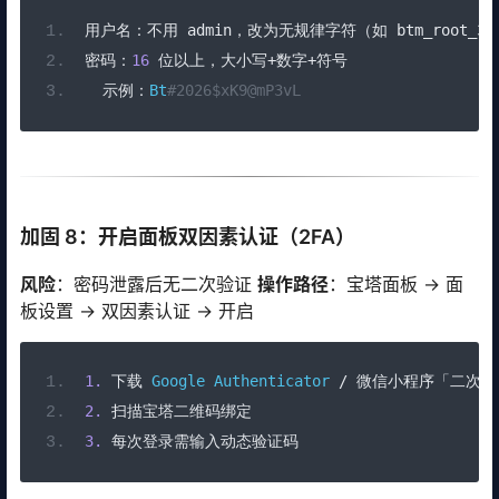
用户名：不用
 admin
，改为无规律字符（如
 btm_root_3x
密码：
16
位以上，大小写+数字+符号
示例：
Bt
#2026$xK9@mP3vL
加固 8：开启面板双因素认证（2FA）
风险
：密码泄露后无二次验证
操作路径
：宝塔面板 → 面
板设置 → 双因素认证 → 开启
1.
下载
Google
Authenticator
/
微信小程序「二次验
2.
扫描宝塔二维码绑定
3.
每次登录需输入动态验证码