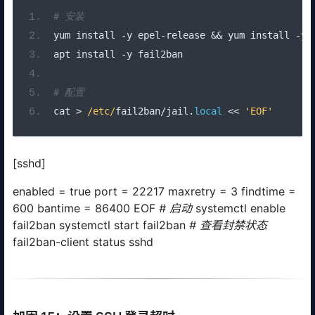
# 安装
yum install 
-
y epel
-
release 
&&
 yum install 
-
y 
apt install 
-
y fail2ban                       
# 配置
cat 
>
/etc/
fail2ban
/
jail
.
local
<<
'EOF'
[sshd]
enabled = true port = 22217 maxretry = 3 findtime =
600 bantime = 86400 EOF
# 启动
systemctl enable
fail2ban systemctl start fail2ban
# 查看封禁状态
fail2ban-client status sshd