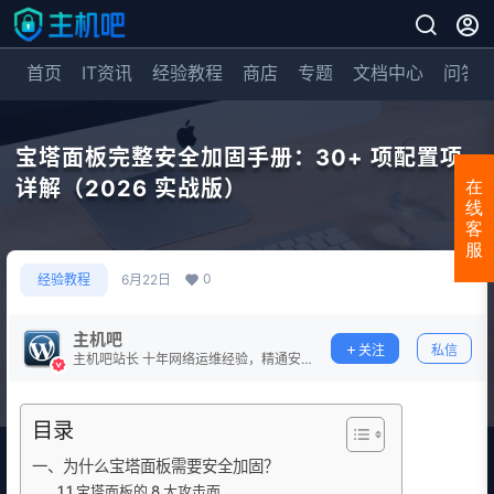
首页
IT资讯
经验教程
商店
专题
文档中心
问答
宝塔面板完整安全加固手册：30+ 项配置项
详解（2026 实战版）
在
线
客
服
0
经验教程
6月22日
主机吧
关注
私信
主机吧站长 十年网络运维经验，精通安
全防护。
目录
一、为什么宝塔面板需要安全加固？
1.1 宝塔面板的 8 大攻击面