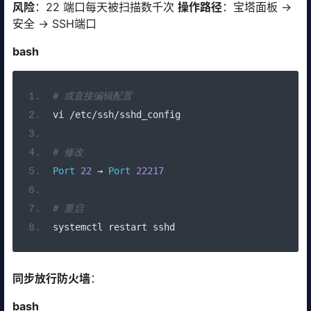
风险
：22 端口每天被扫描数千次
操作路径
：宝塔面板 →
安全 → SSH端口
bash
# 或直接编辑配置
vi 
/
etc
/
ssh
/
sshd_config
# 修改
Port
22
→
Port
22217
# 重启
systemctl restart sshd
同步放行防火墙
：
bash