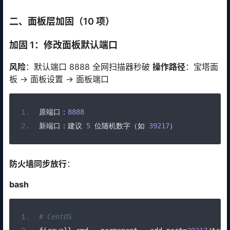
二、面板层加固（10 项）
加固 1：修改面板默认端口
风险
：默认端口 8888 全网扫描器秒破
操作路径
：宝塔面
板 → 面板设置 → 面板端口
原端口：
8888
新端口：建议
5
位随机数字（如
39217
）
防火墙同步放行
：
bash
# CentOS