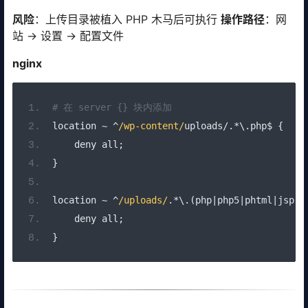
风险
：上传目录被植入 PHP 木马后可执行
操作路径
：网
站 → 设置 → 配置文件
nginx
# 在 server {} 块内添加
location 
~
^
/wp-content/
uploads
/.*
\.php$ 
{
    deny all
;
}
location 
~
^
/uploads/
.*
\.
(
php
|
php5
|
phtml
|
jsp
|
a
    deny all
;
}