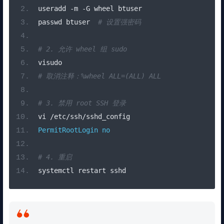
useradd 
-
m 
-
G wheel btuser
passwd btuser  
# 设置强密码
# 2. 允许 wheel 组 sudo
visudo
# 取消注释：%wheel ALL=(ALL) ALL
# 3. 禁用 root SSH 登录
vi 
/
etc
/
ssh
/
sshd_config
PermitRootLogin
no
# 4. 重启
systemctl restart sshd