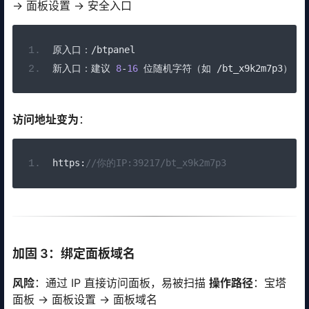
→ 面板设置 → 安全入口
原入口：/
btpanel
新入口：建议
8
-
16
位随机字符（如
/
bt_x9k2m7p3
）
访问地址变为
：
https
:
//你的IP:39217/bt_x9k2m7p3
加固 3：绑定面板域名
风险
：通过 IP 直接访问面板，易被扫描
操作路径
：宝塔
面板 → 面板设置 → 面板域名