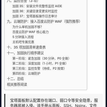
八、监控告警（3 项）
加固 35：安装文件完整性监控 AIDE
加固 36：关键目录变更实时监控
加固 37：宝塔面板操作日志审计
九、云端防护：接入百度云防护 WAF（强烈推荐）
为什么单机加固不够？
百度云防护 WAF 核心能力
5 分钟接入流程
主机吧专属优惠
十、35 项加固清单速查表
十一、加固执行顺序建议
第一阶段：紧急加固（30 分钟，P0 全做）
第二阶段：深度加固（1 小时，P1 全做）
第三阶段：监控告警（持续，P2 按需）
第四阶段：云端防护
十二、总结
相关推荐阅读
宝塔面板默认配置存在端口、弱口令等安全隐患，服
务器易被入侵。该手册从面板、SSH、Nginx、文件