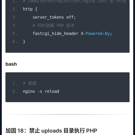
# /www/server/nginx/conf/nginx.conf 的 http {
http 
{
    server_tokens off
;
# 同时隐藏 PHP 版本
    fastcgi_hide_header X
-
Powered
-
By
;
}
bash
# 重载
nginx 
-
s reload
加固 18：禁止 uploads 目录执行 PHP