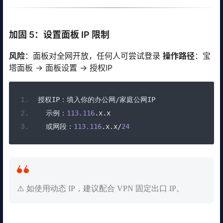
加固 5：设置面板 IP 限制
风险
：面板对全网开放，任何人可尝试登录
操作路径
：宝
塔面板 → 面板设置 → 授权IP
授权
IP
：填入你的办公网/家庭公网
IP
示例：
113.116
.
x
.
x
或网段：
113.116
.
x
.
x
/
24
⚠️ 如使用动态 IP，建议配合 VPN 固定出口 IP。