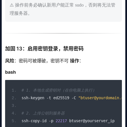
⚠️ 操作前务必确认新用户能正常 sudo，否则将无法管
理服务器。
加固 13：启用密钥登录，禁用密码
风险
：密码可被爆破，密钥不可
操作
：
bash
# 1. 本地生成密钥对（在你电脑上执行）
ssh
-
keygen 
-
t ed25519 
-
C 
"btuser@yourdomain.co
# 2. 上传公钥到服务器
ssh
-
copy
-
id 
-
p 
22217
 btuser@yourserver_ip