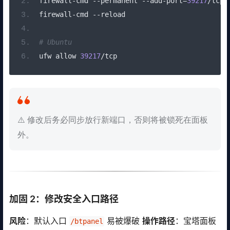
firewall
-
cmd 
--
permanent 
--
add
-
port
=
39217
/
tcp
firewall
-
cmd 
--
reload
# Ubuntu
ufw allow 
39217
/
tcp
⚠️ 修改后务必同步放行新端口，否则将被锁死在面板
外。
加固 2：修改安全入口路径
风险
：默认入口
易被爆破
操作路径
：宝塔面板
/btpanel