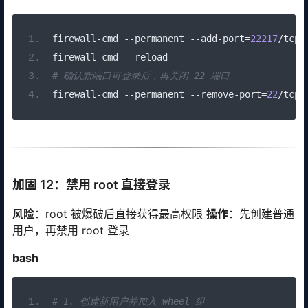
firewall
-
cmd 
--
permanent 
--
add
-
port
=
22217
/
tcp
firewall
-
cmd 
--
reload
# 确认新端口可登录后，再关闭 22 端口
firewall
-
cmd 
--
permanent 
--
remove
-
port
=
22
/
tcp
加固 12：禁用 root 直接登录
风险
：root 被爆破后直接获得最高权限
操作
：先创建普通
用户，再禁用 root 登录
bash
# 1. 创建新用户并加入 wheel 组