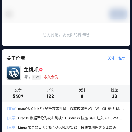
提交
暂无讨论，说说你的看法吧
关于作者
关注
私信
主机吧
博导
Lv7
永久会员
文章
评论
关注
粉丝
5409
122
0
33
[文章]
macOS ClickFix 钓鱼攻击升级：微软披露黑客用 WebGL 验明 Mac
真身，再精准下套部署 Atomic Stealer 木马
[文章]
Oracle 数据库沦为攻击跳板：Huntress 披露 SQL 注入 + OJVM 入
侵 Windows SYSTEM 权限
[文章]
Linux 服务器日志分析与入侵检测实战：快速发现黑客攻击痕迹