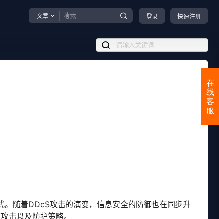
文章
登录
快速注册
在
线
客
服
式。随着DDoS攻击的演变，信息安全的防御也在同步升
速攻击以及防护策略。