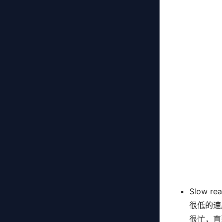
Slow
很低的速
很忙，直