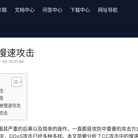
专题
文档中心
问答中心
下载中心
网址导航
慢速攻击
30 10:31:44
击
类
被慢速攻击
攻击
凭借其严重的后果以及简单的操作，一直都是攻防中重要的攻击方
天，DDoS攻击已经多种多样。本文简要分析了CC攻击中的慢