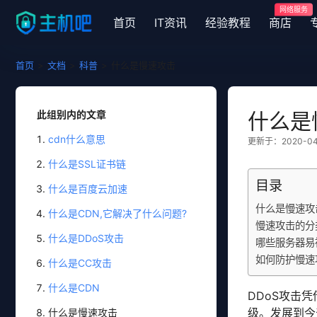
网络服务
首页
IT资讯
经验教程
商店
首页
>
文档
>
科普
>
什么是慢速攻击
此组别内的文章
什么是
cdn什么意思
更新于：2020-04-
什么是SSL证书链
目录
什么是百度云加速
什么是慢速攻
什么是CDN,它解决了什么问题?
慢速攻击的分
什么是DDoS攻击
哪些服务器易
如何防护慢速
什么是CC攻击
什么是CDN
DDoS攻击
级。发展到今
什么是慢速攻击