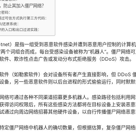
，防止其加入僵尸网络？
全密码：
通过可信方式执行第三方代码：
除/还原系统：
好的入口和出口过滤实践：
otnet）是指一组受到恶意软件感染并遭到恶意用户控制的计算机。
rk）”两个词组合而成，每台受感染设备被称为“机器人”。僵尸网
软件、欺诈性点击广告或发动分布式拒绝服务（DDoS）攻击。
软件（如勒索软件）会对设备所有者产生直接影响，但 DDoS
设备，另一些恶意软件则以后台进程的形式偷偷运行，同时默默
网络可通过各种不同渠道招募更多机器人。感染路径包括利用网
获得访问权限后，所有这些感染方法都将在目标设备上安装恶意
试通过向周边网络招募其他硬件设备，以自行传播僵尸网络恶意
特定僵尸网络中机器人的确切数量，但根据估算，复杂僵尸网络