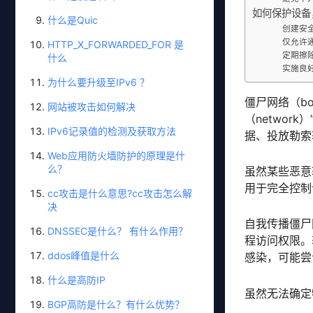
如何保护设备
什么是Quic
创建安
仅允许
HTTP_X_FORWARDED_FOR 是
定期擦
什么
实施良
为什么要升级至IPv6 ？
僵尸网络（b
网站被攻击如何解决
（netwo
IPv6记录值的检测及获取方法
据、投放勒索
Web应用防火墙防护的原理是什
么？
虽然某些恶意
用于完全控制
cc攻击是什么意思?cc攻击怎么解
决
自我传播僵尸
DNSSEC是什么？ 有什么作用？
程访问权限。
ddos峰值是什么
感染，可能尝
什么是高防IP
虽然无法确定
BGP高防是什么？有什么优势？