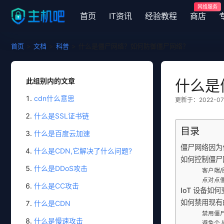
网络服务
首页
IT资讯
经验教程
商店
首页
>
文档
>
科普
>
什么是僵尸网络？如何防御僵尸网络？
此组别内的文章
什么是
cdn什么意思
更新于：2022-07-1
什么是SSL证书链
目录
什么是百度云加速
僵尸网络因为
什么是CDN,它解决了什么问题?
如何控制僵尸
什么是DDoS攻击
客户端
点对点
什么是CC攻击
IoT 设备如
如何禁用现有
什么是CDN
禁用僵
什么是慢速攻击
避免个