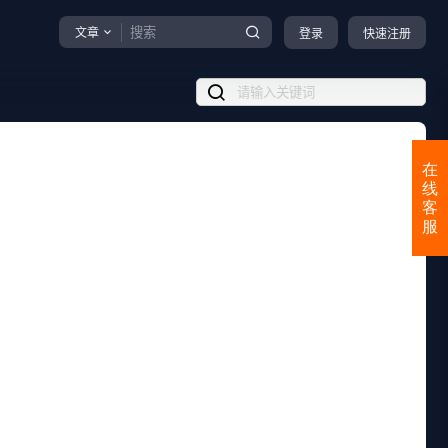
文章
登录
快速注册
在
线
客
服