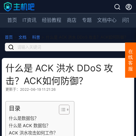
首页
IT资讯
经验教程
商店
专题
文档中心
问答
首页
>
文档
>
科普
>
什么是 ACK 洪水 DDoS 攻击？ACK如何防御？
在
线
客
什么是 ACK 洪水 DDoS 攻
服
击？ACK如何防御？
更新于：2022-06-19 11:21:26
目录
什么是数据包？
什么是 ACK 数据包？
ACK 洪水攻击如何工作？